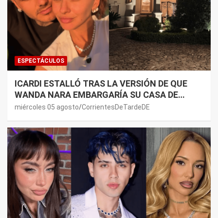
ESPECTÁCULOS
ICARDI ESTALLÓ TRAS LA VERSIÓN DE QUE
WANDA NARA EMBARGARÍA SU CASA DE
NORDELTA: “NECESITAN RASCAR DE ALGÚN
miércoles 05 agosto
CorrientesDeTardeDE
LADO”