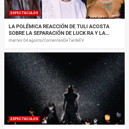
ESPECTÁCULOS
LA POLÉMICA REACCIÓN DE TULI ACOSTA
SOBRE LA SEPARACIÓN DE LUCK RA Y LA
JOAQUI: “¿MI VERDAD?”
martes 04 agosto
CorrientesDeTardeEV
ESPECTÁCULOS