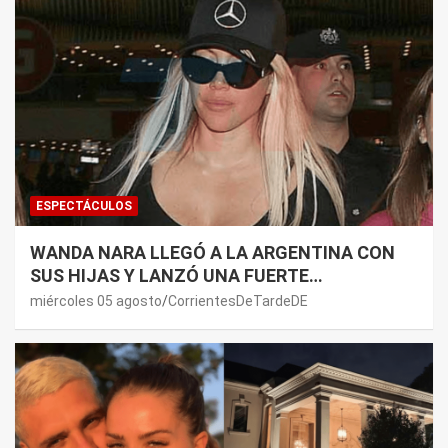
ESPECTÁCULOS
WANDA NARA LLEGÓ A LA ARGENTINA CON
SUS HIJAS Y LANZÓ UNA FUERTE
PREMONICIÓN SOBRE MAURO ICARDI
miércoles 05 agosto
CorrientesDeTardeDE