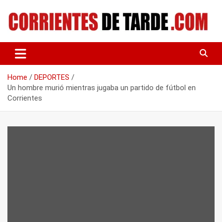
Skip
to
content
Tu portal de noticias
CORRIENTES DE TARDE
Home
DEPORTES
Un hombre murió mientras jugaba un partido de fútbol en
Corrientes