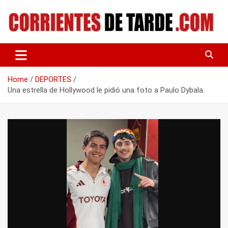
Skip
to
content
Tu portal de noticias
CORRIENTES DE TARDE
Home
DEPORTES
Una estrella de Hollywood le pidió una foto a Paulo Dybala.