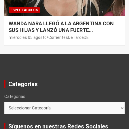
ESPECTÁCULOS
WANDA NARA LLEGÓ A LA ARGENTINA CON
SUS HIJAS Y LANZÓ UNA FUERTE
PREMONICIÓN SOBRE MAURO ICARDI
miércoles 05 agosto
CorrientesDeTardeDE
Categorías
Categorías
Síguenos en nuestras Redes Sociales