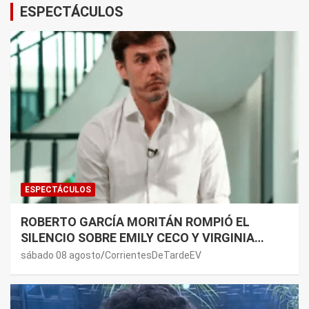
ESPECTÁCULOS
ESPECTÁCULOS
ROBERTO GARCÍA MORITÁN ROMPIÓ EL
SILENCIO SOBRE EMILY CECO Y VIRGINIA
GALLARDO: “DEDÍQUENSE A SUS VIDAS”
sábado 08 agosto
CorrientesDeTardeEV