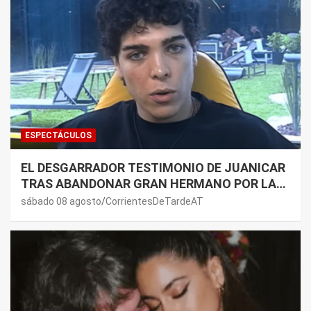
ESPECTÁCULOS
EL DESGARRADOR TESTIMONIO DE JUANICAR
TRAS ABANDONAR GRAN HERMANO POR LA
SALUD DE SU MAMÁ.
sábado 08 agosto
CorrientesDeTardeAT