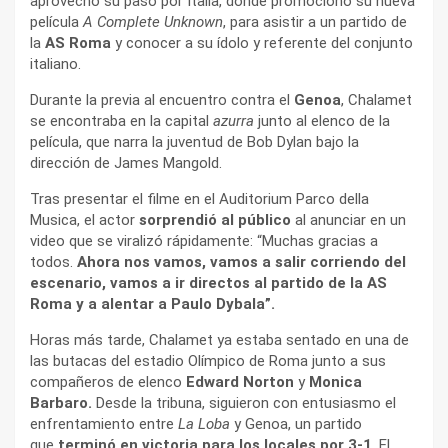
aprovechó su paso por Italia, donde promocionó su nueva
película
A Complete Unknown
, para asistir a un partido de
la
AS Roma
y conocer a su ídolo y referente del conjunto
italiano.
Durante la previa al encuentro contra el
Genoa
, Chalamet
se encontraba en la capital
azurra
junto al elenco de la
película, que narra la juventud de Bob Dylan bajo la
dirección de James Mangold.
Tras presentar el filme en el Auditorium Parco della
Musica, el actor
sorprendió al público
al anunciar en un
video que se viralizó rápidamente: “Muchas gracias a
todos.
Ahora nos vamos, vamos a salir corriendo del
escenario, vamos a ir directos al partido de la AS
Roma y a alentar a Paulo Dybala”.
Horas más tarde, Chalamet ya estaba sentado en una de
las butacas del estadio Olímpico de Roma junto a sus
compañeros de elenco
Edward Norton
y
Monica
Barbaro.
Desde la tribuna, siguieron con entusiasmo el
enfrentamiento entre
La Loba
y Genoa, un partido
que
terminó en victoria para los locales por 3-1
. El