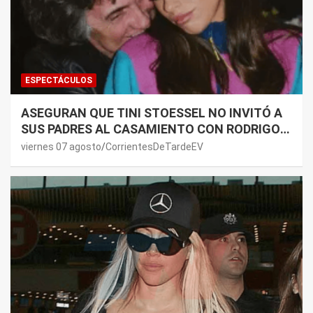
ESPECTÁCULOS
ASEGURAN QUE TINI STOESSEL NO INVITÓ A
SUS PADRES AL CASAMIENTO CON RODRIGO
DE PAUL: LOS MOTIVOS
viernes 07 agosto
CorrientesDeTardeEV