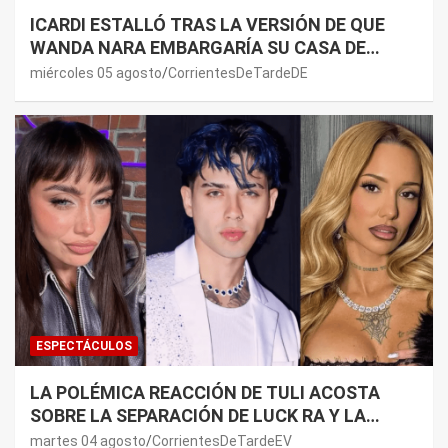
ICARDI ESTALLÓ TRAS LA VERSIÓN DE QUE
WANDA NARA EMBARGARÍA SU CASA DE
NORDELTA: “NECESITAN RASCAR DE ALGÚN
miércoles 05 agosto
CorrientesDeTardeDE
LADO”
ESPECTÁCULOS
LA POLÉMICA REACCIÓN DE TULI ACOSTA
SOBRE LA SEPARACIÓN DE LUCK RA Y LA
JOAQUI: “¿MI VERDAD?”
martes 04 agosto
CorrientesDeTardeEV