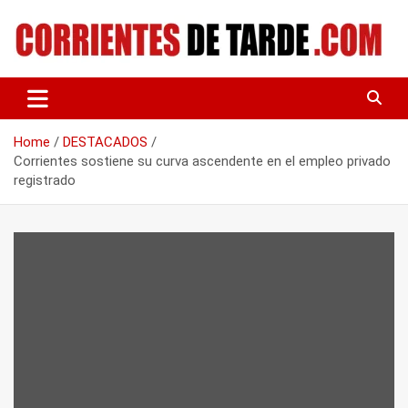
Skip
to
content
Tu portal de noticias
CORRIENTES DE TARDE
Home
DESTACADOS
Corrientes sostiene su curva ascendente en el empleo privado
registrado