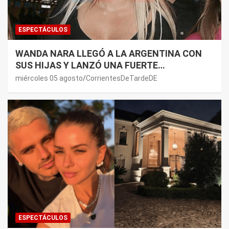
ESPECTÁCULOS
WANDA NARA LLEGÓ A LA ARGENTINA CON
SUS HIJAS Y LANZÓ UNA FUERTE
PREMONICIÓN SOBRE MAURO ICARDI
miércoles 05 agosto
CorrientesDeTardeDE
ESPECTÁCULOS