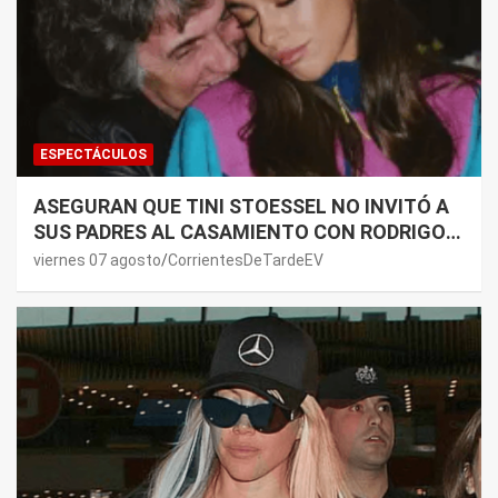
ESPECTÁCULOS
ASEGURAN QUE TINI STOESSEL NO INVITÓ A
SUS PADRES AL CASAMIENTO CON RODRIGO
DE PAUL: LOS MOTIVOS
viernes 07 agosto
CorrientesDeTardeEV