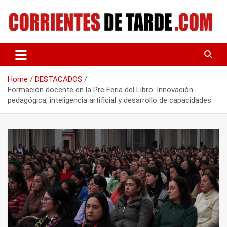
Skip
to
content
Tu portal de noticias
CORRIENTES DE TARDE
Home
DESTACADOS
Formación docente en la Pre Feria del Libro: Innovación
pedagógica, inteligencia artificial y desarrollo de capacidades