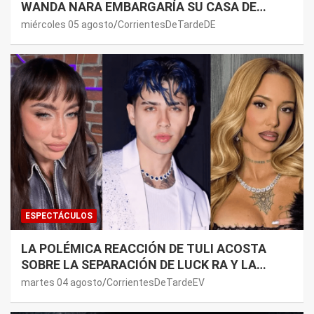
WANDA NARA EMBARGARÍA SU CASA DE
NORDELTA: “NECESITAN RASCAR DE ALGÚN
miércoles 05 agosto
CorrientesDeTardeDE
LADO”
ESPECTÁCULOS
LA POLÉMICA REACCIÓN DE TULI ACOSTA
SOBRE LA SEPARACIÓN DE LUCK RA Y LA
JOAQUI: “¿MI VERDAD?”
martes 04 agosto
CorrientesDeTardeEV