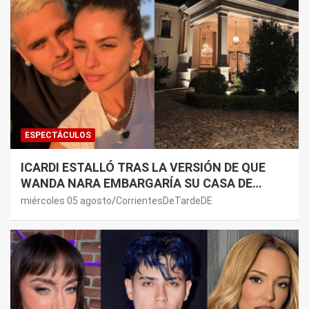
ESPECTÁCULOS
ICARDI ESTALLÓ TRAS LA VERSIÓN DE QUE
WANDA NARA EMBARGARÍA SU CASA DE
NORDELTA: “NECESITAN RASCAR DE ALGÚN
miércoles 05 agosto
CorrientesDeTardeDE
LADO”