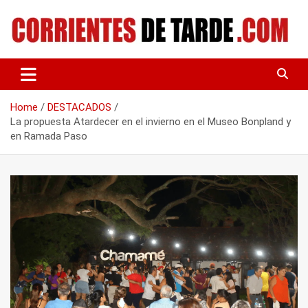
Skip
to
content
Tu portal de noticias
CORRIENTES DE TARDE
Home
DESTACADOS
La propuesta Atardecer en el invierno en el Museo Bonpland y
en Ramada Paso