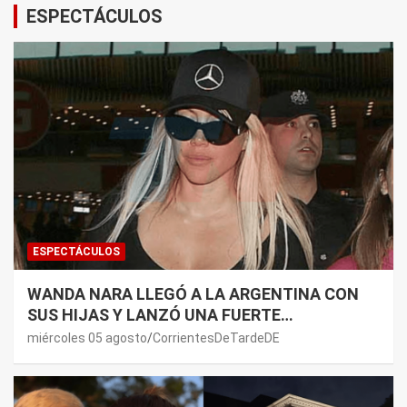
ESPECTÁCULOS
ESPECTÁCULOS
WANDA NARA LLEGÓ A LA ARGENTINA CON
SUS HIJAS Y LANZÓ UNA FUERTE
PREMONICIÓN SOBRE MAURO ICARDI
miércoles 05 agosto
CorrientesDeTardeDE