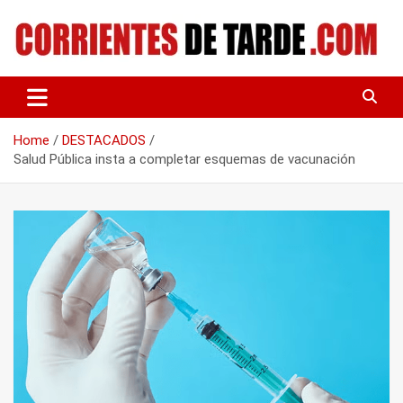
Skip
to
content
Tu portal de noticias
CORRIENTES DE TARDE
Home
DESTACADOS
Salud Pública insta a completar esquemas de vacunación