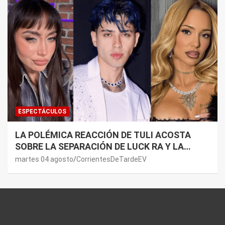
ESPECTÁCULOS
LA POLÉMICA REACCIÓN DE TULI ACOSTA
SOBRE LA SEPARACIÓN DE LUCK RA Y LA
JOAQUI: “¿MI VERDAD?”
martes 04 agosto
CorrientesDeTardeEV