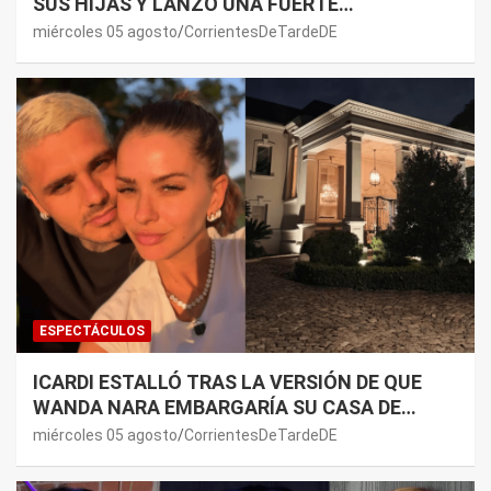
SUS HIJAS Y LANZÓ UNA FUERTE
PREMONICIÓN SOBRE MAURO ICARDI
miércoles 05 agosto
CorrientesDeTardeDE
ESPECTÁCULOS
ICARDI ESTALLÓ TRAS LA VERSIÓN DE QUE
WANDA NARA EMBARGARÍA SU CASA DE
NORDELTA: “NECESITAN RASCAR DE ALGÚN
miércoles 05 agosto
CorrientesDeTardeDE
LADO”