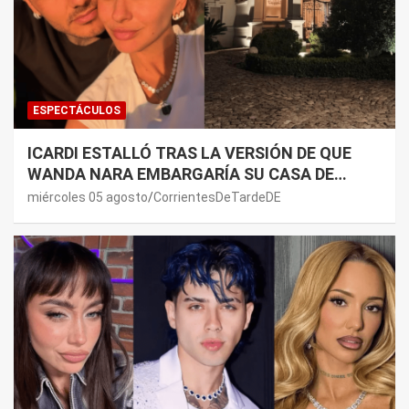
ESPECTÁCULOS
ICARDI ESTALLÓ TRAS LA VERSIÓN DE QUE
WANDA NARA EMBARGARÍA SU CASA DE
NORDELTA: “NECESITAN RASCAR DE ALGÚN
miércoles 05 agosto
CorrientesDeTardeDE
LADO”