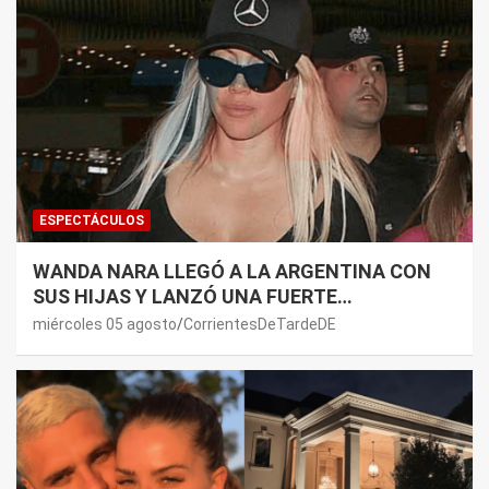
ESPECTÁCULOS
WANDA NARA LLEGÓ A LA ARGENTINA CON
SUS HIJAS Y LANZÓ UNA FUERTE
PREMONICIÓN SOBRE MAURO ICARDI
miércoles 05 agosto
CorrientesDeTardeDE