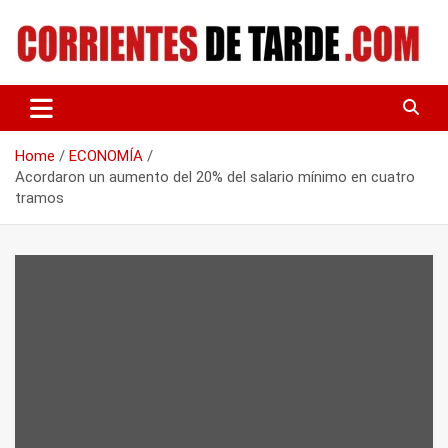
Skip
to
content
Tu portal de noticias
CORRIENTES DE TARDE
Home
ECONOMÍA
Acordaron un aumento del 20% del salario mínimo en cuatro
tramos