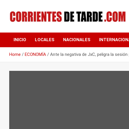
Skip
to
content
Tu portal de noticias
CORRIENTES DE
INICIO
LOCALES
NACIONALES
INTERNACION
TARDE
Home
ECONOMÍA
Ante la negativa de JxC, peligra la sesión