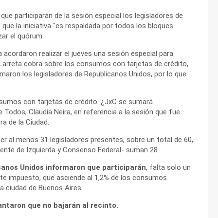
e participarán de la sesión especial los legisladores de
ue la iniciativa “es respaldada por todos los bloques
zar el quórum.
 acordaron realizar el jueves una sesión especial para
 Larreta cobra sobre los consumos con tarjetas de crédito,
aron los legisladores de Republicanos Unidos, por lo que
nsumos con tarjetas de crédito. ¿JxC se sumará
de Todos, Claudia Neira, en referencia a la sesión que fue
ra de la Ciudad.
ber al menos 31 legisladores presentes, sobre un total de 60,
Frente de Izquierda y Consenso Federal- suman 28.
canos Unidos informaron que participarán
, falta solo un
este impuesto, que asciende al 1,2% de los consumos
la ciudad de Buenos Aires.
antaron que no bajarán al recinto.