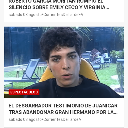
ROBERTO GARCÍA MORITÁN ROMPIÓ EL
SILENCIO SOBRE EMILY CECO Y VIRGINIA
GALLARDO: “DEDÍQUENSE A SUS VIDAS”
sábado 08 agosto
CorrientesDeTardeEV
ESPECTÁCULOS
EL DESGARRADOR TESTIMONIO DE JUANICAR
TRAS ABANDONAR GRAN HERMANO POR LA
SALUD DE SU MAMÁ.
sábado 08 agosto
CorrientesDeTardeAT