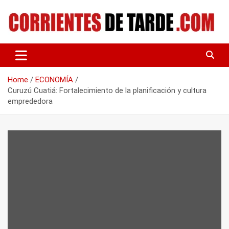
Skip
to
content
Tu portal de noticias
CORRIENTES DE TARDE
Home
ECONOMÍA
Curuzú Cuatiá: Fortalecimiento de la planificación y cultura
emprededora