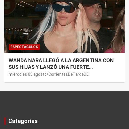
ESPECTÁCULOS
WANDA NARA LLEGÓ A LA ARGENTINA CON
SUS HIJAS Y LANZÓ UNA FUERTE
PREMONICIÓN SOBRE MAURO ICARDI
miércoles 05 agosto
CorrientesDeTardeDE
Categorías