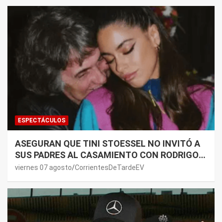
ESPECTÁCULOS
ASEGURAN QUE TINI STOESSEL NO INVITÓ A
SUS PADRES AL CASAMIENTO CON RODRIGO
DE PAUL: LOS MOTIVOS
viernes 07 agosto
CorrientesDeTardeEV