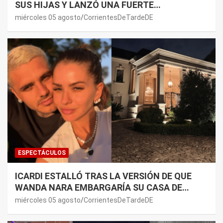
SUS HIJAS Y LANZÓ UNA FUERTE
PREMONICIÓN SOBRE MAURO ICARDI
miércoles 05 agosto
CorrientesDeTardeDE
ESPECTÁCULOS
ICARDI ESTALLÓ TRAS LA VERSIÓN DE QUE
WANDA NARA EMBARGARÍA SU CASA DE
NORDELTA: “NECESITAN RASCAR DE ALGÚN
miércoles 05 agosto
CorrientesDeTardeDE
LADO”