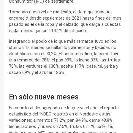
Consumidor (IPC) de septiembre.
Tomando ese nivel de medición, el ítem que más se
encareció desde septiembre de 2021 hasta fines del mes
pasado es el de la ropa y el calzado, que carga a cuestas
nada menos que un 114,1% de inflación.
Integrando el podio de lo que más remarca tuvo en los
últimos 12 meses se hallan los alimentos y bebidas no
alcohólicas con el 90,2%. Hilando más fino, la carne tuvo
una remarca del 78%, el pan 99%, la leche 87%, las frutas
78%, las verduras el 136%, aceite 117%, café, té, yerba y
cacao 69% y el azúcar 125%.
En sólo nueve meses
En cuanto al desagregado de lo que va el año, el reporte
estadístico del INDEC registró en el Nordeste estas
variaciones: alimentos 71.2%, pan 84.9%, carne 48.8%,
leche, lácteos y huevos 77.5%, frutas 61.1%, café, té,
yerba y cacao 54%, aguas minerales, gaseosas y jugos