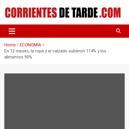
Skip
to
content
Tu portal de noticias
CORRIENTES DE TARDE
Home
ECONOMÍA
En 12 meses, la ropa y el calzado subieron 114% y los
alimentos 90%