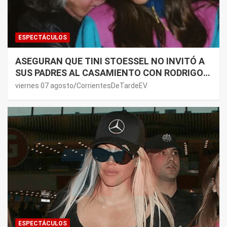
ESPECTÁCULOS
ASEGURAN QUE TINI STOESSEL NO INVITÓ A
SUS PADRES AL CASAMIENTO CON RODRIGO
DE PAUL: LOS MOTIVOS
viernes 07 agosto
CorrientesDeTardeEV
ESPECTÁCULOS