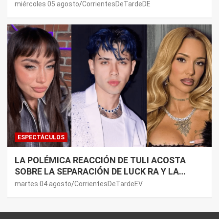
NORDELTA: “NECESITAN RASCAR DE ALGÚN
miércoles 05 agosto
CorrientesDeTardeDE
LADO”
ESPECTÁCULOS
LA POLÉMICA REACCIÓN DE TULI ACOSTA
SOBRE LA SEPARACIÓN DE LUCK RA Y LA
JOAQUI: “¿MI VERDAD?”
martes 04 agosto
CorrientesDeTardeEV