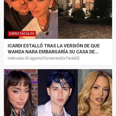
ESPECTÁCULOS
ICARDI ESTALLÓ TRAS LA VERSIÓN DE QUE
WANDA NARA EMBARGARÍA SU CASA DE
NORDELTA: “NECESITAN RASCAR DE ALGÚN
miércoles 05 agosto
CorrientesDeTardeDE
LADO”