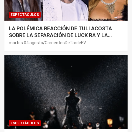
ESPECTÁCULOS
LA POLÉMICA REACCIÓN DE TULI ACOSTA
SOBRE LA SEPARACIÓN DE LUCK RA Y LA
JOAQUI: “¿MI VERDAD?”
martes 04 agosto
CorrientesDeTardeEV
ESPECTÁCULOS