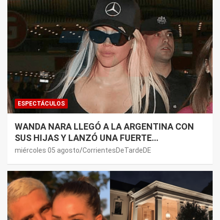
ESPECTÁCULOS
WANDA NARA LLEGÓ A LA ARGENTINA CON
SUS HIJAS Y LANZÓ UNA FUERTE
PREMONICIÓN SOBRE MAURO ICARDI
miércoles 05 agosto
CorrientesDeTardeDE