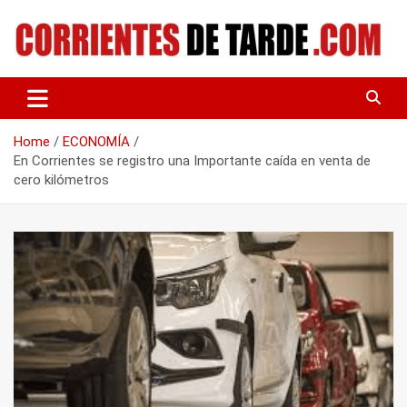
Skip
to
content
Tu portal de noticias
CORRIENTES DE TARDE
Home
ECONOMÍA
En Corrientes se registro una Importante caída en venta de
cero kilómetros