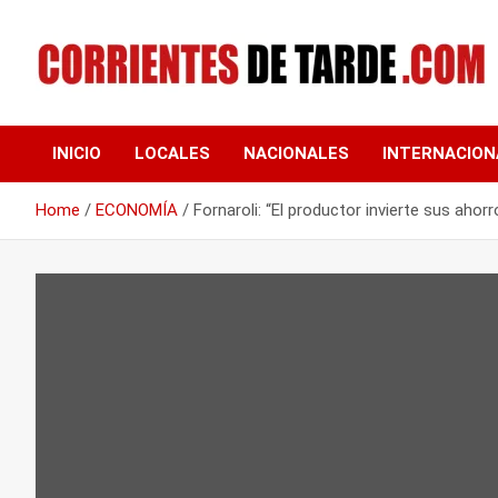
Skip
to
content
Tu portal de noticias
CORRIENTES DE
INICIO
LOCALES
NACIONALES
INTERNACION
TARDE
Home
ECONOMÍA
Fornaroli: “El productor invierte sus aho