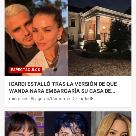
ESPECTÁCULOS
ICARDI ESTALLÓ TRAS LA VERSIÓN DE QUE
WANDA NARA EMBARGARÍA SU CASA DE
NORDELTA: “NECESITAN RASCAR DE ALGÚN
miércoles 05 agosto
CorrientesDeTardeDE
LADO”