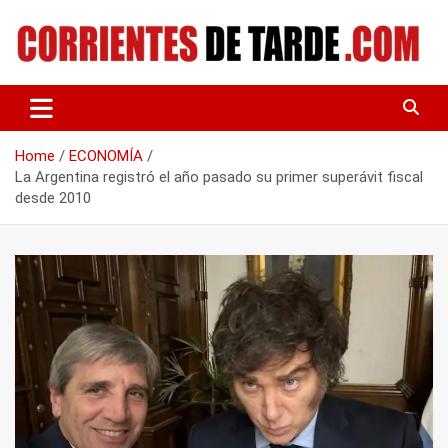
Skip
to
content
Tu portal de noticias
CORRIENTES DE TARDE
Home
ECONOMÍA
La Argentina registró el año pasado su primer superávit fiscal
desde 2010