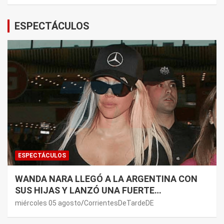
ESPECTÁCULOS
ESPECTÁCULOS
WANDA NARA LLEGÓ A LA ARGENTINA CON
SUS HIJAS Y LANZÓ UNA FUERTE
PREMONICIÓN SOBRE MAURO ICARDI
miércoles 05 agosto
CorrientesDeTardeDE