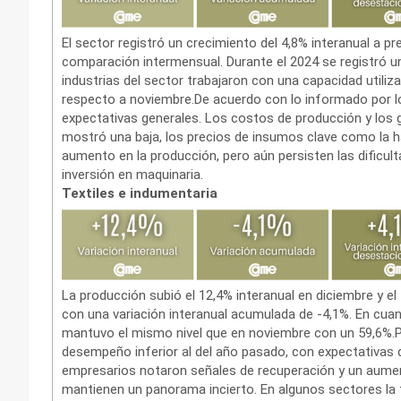
El sector registró un crecimiento del 4,8% interanual a p
comparación intermensual. Durante el 2024 se registró un
industrias del sector trabajaron con una capacidad utili
respecto a noviembre.De acuerdo con lo informado por los
expectativas generales. Los costos de producción y los g
mostró una baja, los precios de insumos clave como la ha
aumento en la producción, pero aún persisten las dificul
inversión en maquinaria.
Textiles e indumentaria
La producción subió el 12,4% interanual en diciembre y el 
con una variación interanual acumulada de -4,1%. En cuant
mantuvo el mismo nivel que en noviembre con un 59,6%.Pa
desempeño inferior al del año pasado, con expectativas 
empresarios notaron señales de recuperación y un aument
mantienen un panorama incierto. En algunos sectores l