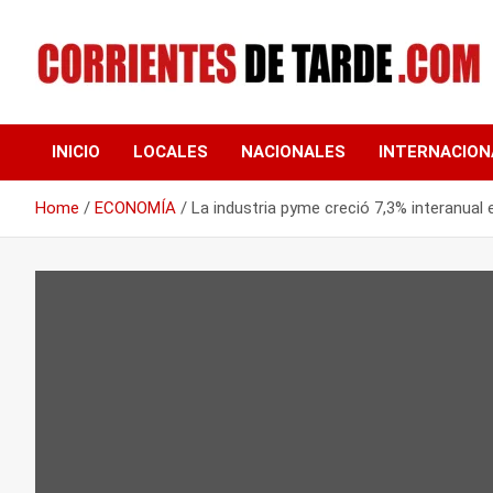
Skip
to
content
Tu portal de noticias
CORRIENTES DE
INICIO
LOCALES
NACIONALES
INTERNACION
TARDE
Home
ECONOMÍA
La industria pyme creció 7,3% interanual 