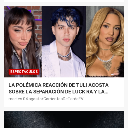
ESPECTÁCULOS
LA POLÉMICA REACCIÓN DE TULI ACOSTA
SOBRE LA SEPARACIÓN DE LUCK RA Y LA
JOAQUI: “¿MI VERDAD?”
martes 04 agosto
CorrientesDeTardeEV