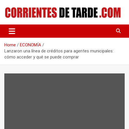
Skip
to
content
Tu portal de noticias
CORRIENTES DE TARDE
Home
ECONOMÍA
Lanzaron una línea de créditos para agentes municipales:
cómo acceder y qué se puede comprar