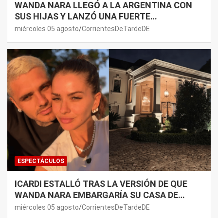
WANDA NARA LLEGÓ A LA ARGENTINA CON
SUS HIJAS Y LANZÓ UNA FUERTE
PREMONICIÓN SOBRE MAURO ICARDI
miércoles 05 agosto
CorrientesDeTardeDE
ESPECTÁCULOS
ICARDI ESTALLÓ TRAS LA VERSIÓN DE QUE
WANDA NARA EMBARGARÍA SU CASA DE
NORDELTA: “NECESITAN RASCAR DE ALGÚN
miércoles 05 agosto
CorrientesDeTardeDE
LADO”