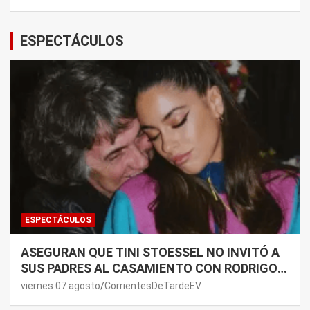
ESPECTÁCULOS
ESPECTÁCULOS
ASEGURAN QUE TINI STOESSEL NO INVITÓ A
SUS PADRES AL CASAMIENTO CON RODRIGO
DE PAUL: LOS MOTIVOS
viernes 07 agosto
CorrientesDeTardeEV