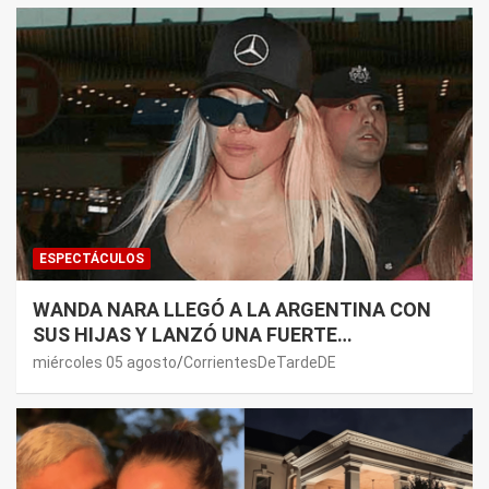
ESPECTÁCULOS
WANDA NARA LLEGÓ A LA ARGENTINA CON
SUS HIJAS Y LANZÓ UNA FUERTE
PREMONICIÓN SOBRE MAURO ICARDI
miércoles 05 agosto
CorrientesDeTardeDE