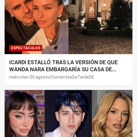
ESPECTÁCULOS
ICARDI ESTALLÓ TRAS LA VERSIÓN DE QUE
WANDA NARA EMBARGARÍA SU CASA DE
NORDELTA: “NECESITAN RASCAR DE ALGÚN
miércoles 05 agosto
CorrientesDeTardeDE
LADO”