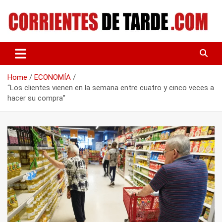
Skip
to
content
Tu portal de noticias
CORRIENTES DE TARDE
Home
ECONOMÍA
“Los clientes vienen en la semana entre cuatro y cinco veces a
hacer su compra”