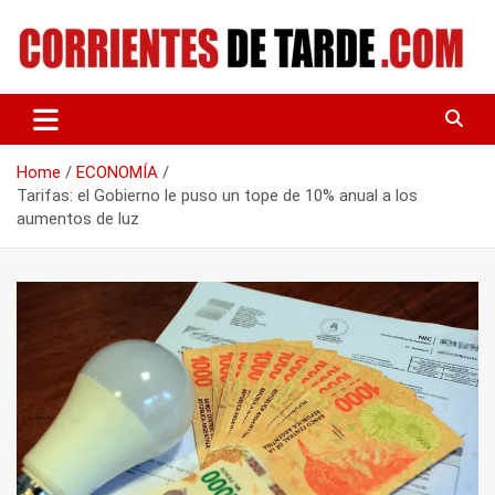
Skip
to
content
Tu portal de noticias
CORRIENTES DE TARDE
Home
ECONOMÍA
Tarifas: el Gobierno le puso un tope de 10% anual a los
aumentos de luz