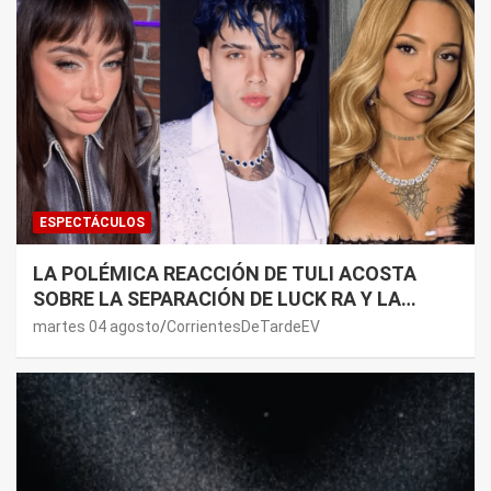
ESPECTÁCULOS
LA POLÉMICA REACCIÓN DE TULI ACOSTA
SOBRE LA SEPARACIÓN DE LUCK RA Y LA
JOAQUI: “¿MI VERDAD?”
martes 04 agosto
CorrientesDeTardeEV