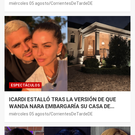
PREMONICIÓN SOBRE MAURO ICARDI
miércoles 05 agosto
CorrientesDeTardeDE
ESPECTÁCULOS
ICARDI ESTALLÓ TRAS LA VERSIÓN DE QUE
WANDA NARA EMBARGARÍA SU CASA DE
NORDELTA: “NECESITAN RASCAR DE ALGÚN
miércoles 05 agosto
CorrientesDeTardeDE
LADO”