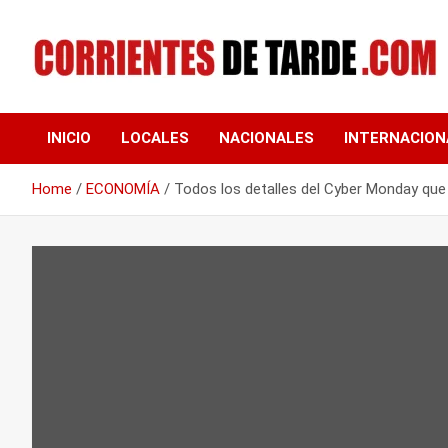
Skip
to
content
Tu portal de noticias
CORRIENTES DE
INICIO
LOCALES
NACIONALES
INTERNACION
TARDE
Home
ECONOMÍA
Todos los detalles del Cyber Monday que