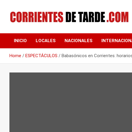
Skip
to
content
Tu portal de noticias
CORRIENTES DE
INICIO
LOCALES
NACIONALES
INTERNACION
TARDE
Home
ESPECTÁCULOS
Babasónicos en Corrientes: horario