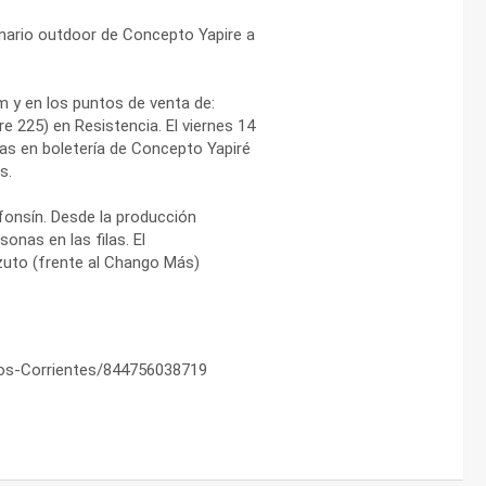
enario outdoor de Concepto Yapire a
 y en los puntos de venta de:
e 225) en Resistencia. El viernes 14
das en boletería de Concepto Yapiré
s.
Alfonsín. Desde la producción
onas en las filas. El
zuto (frente al Chango Más)
cos-Corrientes/844756038719