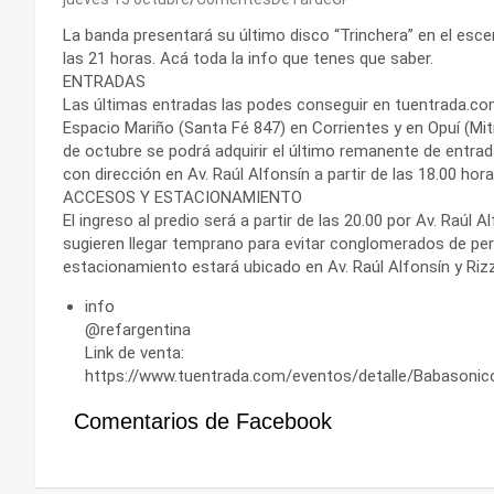
La banda presentará su último disco “Trinchera” en el esc
las 21 horas. Acá toda la info que tenes que saber.
ENTRADAS
Las últimas entradas las podes conseguir en tuentrada.com
Espacio Mariño (Santa Fé 847) en Corrientes y en Opuí (Mitr
de octubre se podrá adquirir el último remanente de entra
con dirección en Av. Raúl Alfonsín a partir de las 18.00 hora
ACCESOS Y ESTACIONAMIENTO
El ingreso al predio será a partir de las 20.00 por Av. Raúl 
sugieren llegar temprano para evitar conglomerados de pers
estacionamiento estará ubicado en Av. Raúl Alfonsín y Riz
info
@refargentina
Link de venta:
https://www.tuentrada.com/eventos/detalle/Babasoni
Comentarios de Facebook