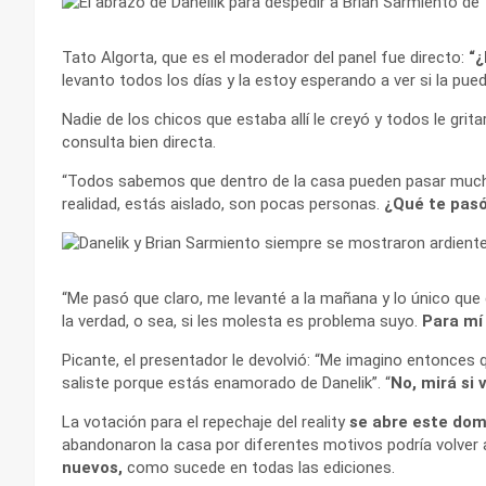
Tato Algorta, que es el moderador del panel fue directo:
“¿
levanto todos los días y la estoy esperando a ver si la pued
Nadie de los chicos que estaba allí le creyó y todos le grit
consulta bien directa.
“Todos sabemos que dentro de la casa pueden pasar muchas
realidad, estás aislado, son pocas personas.
¿Qué te pasó
“Me pasó que claro, me levanté a la mañana y lo único qu
la verdad, o sea, si les molesta es problema suyo.
Para mí
Picante, el presentador le devolvió: “Me imagino entonces 
saliste porque estás enamorado de Danelik”. “
No, mirá si 
La votación para el repechaje del reality
se abre este do
abandonaron la casa por diferentes motivos podría volver 
nuevos,
como sucede en todas las ediciones.