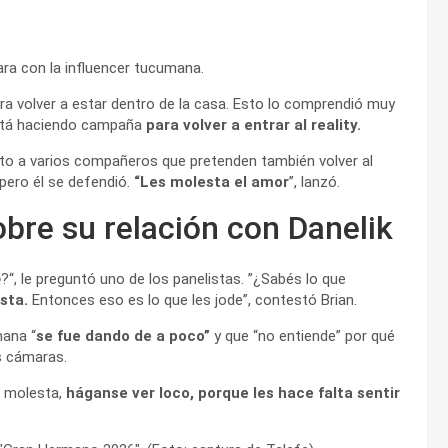
ara con la influencer tucumana.
ra volver a estar dentro de la casa. Esto lo comprendió muy
está haciendo campaña
para volver a entrar al reality.
nto a varios compañeros que pretenden también volver al
 pero él se defendió.
“Les molesta el amor
”, lanzó.
obre su relación con Danelik
o
?“, le preguntó uno de los panelistas. ”¿Sabés lo que
sta.
Entonces eso es lo que les jode”, contestó Brian.
mana “
se fue dando de a poco”
y que “no entiende” por qué
s cámaras.
s molesta,
háganse ver loco, porque les hace falta sentir