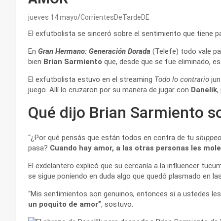
jueves 14 mayo
CorrientesDeTardeDE
El exfutbolista se sinceró sobre el sentimiento que tiene p
En
Gran Hermano: Generación Dorada
(Telefe) todo vale pa
bien
Brian Sarmiento
que, desde que se fue eliminado, 
El exfutbolista estuvo en el streaming
Todo lo contrario
ju
juego. Allí lo cruzaron por su manera de jugar con
Danelik
,
Qué dijo Brian Sarmiento s
“¿Por qué pensás que están todos en contra de tu
shippe
pasa?
Cuando hay amor, a las otras personas les mole
El exdelantero explicó que su cercanía a la influencer tucu
se sigue poniendo en duda algo que quedó plasmado en la
“Mis sentimientos son genuinos, entonces si a ustedes le
un poquito de amor”
, sostuvo.