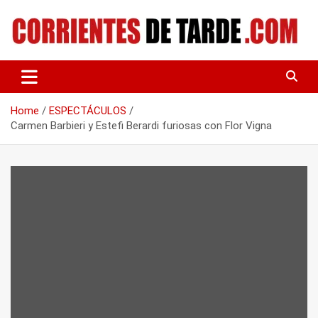
Skip
to
content
Tu portal de noticias
CORRIENTES DE TARDE
Home
ESPECTÁCULOS
Carmen Barbieri y Estefi Berardi furiosas con Flor Vigna