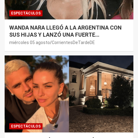
ESPECTÁCULOS
WANDA NARA LLEGÓ A LA ARGENTINA CON
SUS HIJAS Y LANZÓ UNA FUERTE
PREMONICIÓN SOBRE MAURO ICARDI
miércoles 05 agosto
CorrientesDeTardeDE
ESPECTÁCULOS