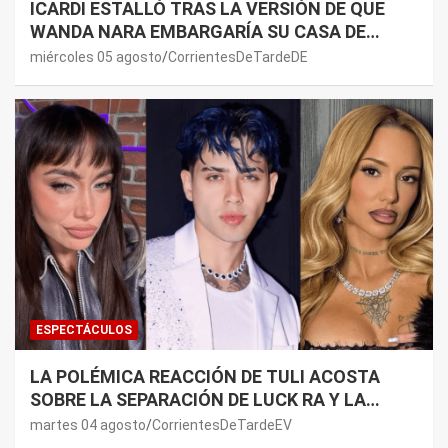
ICARDI ESTALLÓ TRAS LA VERSIÓN DE QUE
WANDA NARA EMBARGARÍA SU CASA DE
NORDELTA: “NECESITAN RASCAR DE ALGÚN
miércoles 05 agosto
CorrientesDeTardeDE
LADO”
ESPECTÁCULOS
LA POLÉMICA REACCIÓN DE TULI ACOSTA
SOBRE LA SEPARACIÓN DE LUCK RA Y LA
JOAQUI: “¿MI VERDAD?”
martes 04 agosto
CorrientesDeTardeEV