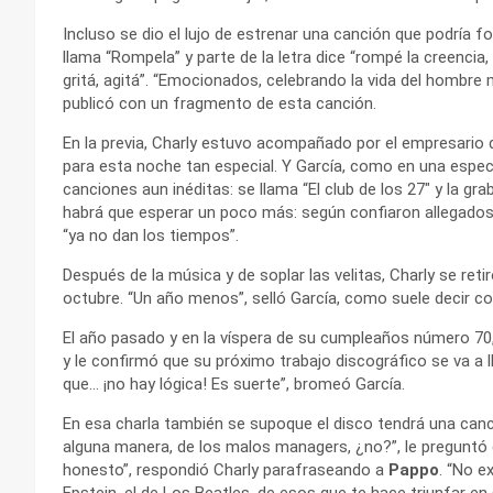
Incluso se dio el lujo de estrenar una canción que podría 
llama “Rompela” y parte de la letra dice “rompé la creenci
gritá, agitá”. “Emocionados, celebrando la vida del hombre 
publicó con un fragmento de esta canción.
En la previa, Charly estuvo acompañado por el empresario
para esta noche tan especial. Y García, como en una especi
canciones aun inéditas: se llama “El club de los 27″ y la gr
habrá que esperar un poco más: según confiaron allegado
“ya no dan los tiempos”.
Después de la música y de soplar las velitas, Charly se ret
octubre. “Un año menos”, selló García, como suele decir c
El año pasado y en la víspera de su cumpleaños número 70, 
y le confirmó que su próximo trabajo discográfico se va a 
que… ¡no hay lógica! Es suerte”, bromeó García.
En esa charla también se supoque el disco tendrá una canción
alguna manera, de los malos managers, ¿no?”, le preguntó e
honesto”, respondió Charly parafraseando a
Pappo
. “No e
Epstein, el de Los Beatles, de esos que te hace triunfar en 