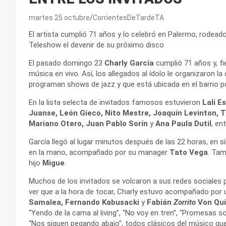
martes 25 octubre
CorrientesDeTardeTA
El artista cumplió 71 años y lo celebró en Palermo, rodeado
Teleshow el devenir de su próximo disco
El pasado domingo 23
Charly García
cumplió 71 años y, fie
música en vivo. Así, los allegados al ídolo le organizaron 
programan shows de jazz y que está ubicada en el barrio 
En la lista selecta de invitados famosos estuvieron
Lali E
Juanse, León Gieco, Nito Mestre, Joaquín Levinton,
Mariano Otero, Juan Pablo Sorín
y
Ana Paula Dutil
, en
García llegó al lugar minutos después de las 22 horas, en s
en la mano, acompañado por su manager
Tato Vega
. Tam
hijo
Migue
.
Muchos de los invitados se volcaron a sus redes sociales pa
ver que a la hora de tocar, Charly estuvo acompañado po
Samalea, Fernando Kabusacki
y
Fabián
Zorrito
Von Qui
“Yendo de la cama al living”, “No voy en tren”, “Promesas so
“Nos siguen pegando abajo”, todos clásicos del músico qu