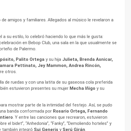
 de amigos y familiares. Allegados al músico le revelaron a
l a su estilo, lo celebró haciendo lo que más le gusta:
la celebración en Bebop Club, una sala en la que usualmente se
porteño de Palermo.
spósito, Palito Ortega
y su hija
Julieta, Brenda Asnicar,
 Tamara Pettinato, Jey Mammon, Andrea Rincón,
tre otros.
illa de ruedas y con una latita de su gaseosa cola preferida
bién estuvieron presentes su mujer
Mecha Iñigo
y su
ra mostrar parte de la intimidad del festejo. Así, se pudo
r una banda conformada por
Rosario Ortega, Fernando
ntiero
. Y entre las canciones que recrearon, estuvieron
bre el bidet”, “Anhedonia”, “Fanky”, “Demoliendo hoteles” y
e también integró
Sui Generis
y
Serú Girán
.