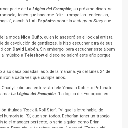
formar parte de
La Lógica del Escorpión
, su próximo disco: se
a, rompela, tenés que hacerme feliz… rompe las tendencias,
magia”, escribió
Lali Espósito
sobre la
Instagram Story
que
 de la moda
Nico Cuño
, quien lo asesoró en el look al artista
e de devolución de gentilezas, le hizo escuchar otra de sus
abó con
David Lebón
. Sin embargo, para escuchar este álbum
s al músico a
Teleshow
el disco no saldrá este año porque
iró a su casa pasadas las 2 de la mañana, ya del lunes 24 de
on ironía cada vez que cumple años.
Charly le dio una entrevista telefónica a Roberto Pettinato
llamar
La Lógica del Escorpión
. “La lógica del Escorpión es
 titulada “Rock & Roll Star”. “Vi que la letra habla, de
l humorista. “Sí, que son todos. Deberían tener un trabajo
xiste el manager perfecto, o sería alguien como Brian
serio. Después, si te roban, bueno…”, agregó. “Estuve ahí,