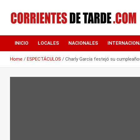
Skip
to
content
Tu portal de noticias
CORRIENTES DE
INICIO
LOCALES
NACIONALES
INTERNACION
TARDE
Home
ESPECTÁCULOS
Charly García festejó su cumpleaños