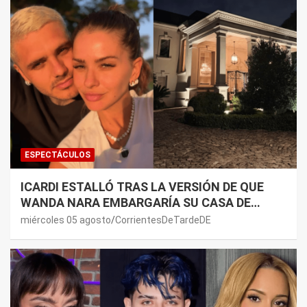
ESPECTÁCULOS
ICARDI ESTALLÓ TRAS LA VERSIÓN DE QUE
WANDA NARA EMBARGARÍA SU CASA DE
NORDELTA: “NECESITAN RASCAR DE ALGÚN
miércoles 05 agosto
CorrientesDeTardeDE
LADO”