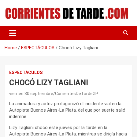
Skip
to
content
Tu portal de noticias
CORRIENTES DE TARDE
Home
ESPECTÁCULOS
Chocó Lizy Tagliani
ESPECTÁCULOS
CHOCÓ LIZY TAGLIANI
viernes 30 septiembre
CorrientesDeTardeGP
La animadora y actriz protagonizó el incidente vial en la
Autopista Buenos Aires-La Plata, del que por suerte salió
indemne.
Lizy Tagliani chocó este jueves por la tarde en la
Autopista Buenos Aires-La Plata, mientras se dirigía hacia