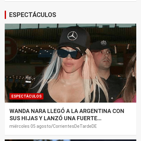
ESPECTÁCULOS
ESPECTÁCULOS
WANDA NARA LLEGÓ A LA ARGENTINA CON
SUS HIJAS Y LANZÓ UNA FUERTE
PREMONICIÓN SOBRE MAURO ICARDI
miércoles 05 agosto
CorrientesDeTardeDE