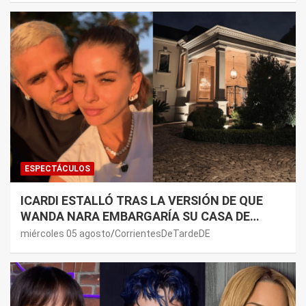
ESPECTÁCULOS
ICARDI ESTALLÓ TRAS LA VERSIÓN DE QUE
WANDA NARA EMBARGARÍA SU CASA DE
NORDELTA: “NECESITAN RASCAR DE ALGÚN
miércoles 05 agosto
CorrientesDeTardeDE
LADO”