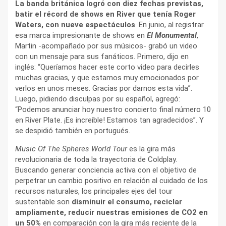
La banda británica logró con diez fechas previstas,
batir el récord de shows en River que tenía Roger
Waters, con nueve espectáculos
. En junio, al registrar
esa marca impresionante de shows en
El Monumental
,
Martin -acompañado por sus músicos- grabó un video
con un mensaje para sus fanáticos. Primero, dijo en
inglés: “Queríamos hacer este corto video para decirles
muchas gracias, y que estamos muy emocionados por
verlos en unos meses. Gracias por darnos esta vida”.
Luego, pidiendo disculpas por su español, agregó:
“Podemos anunciar hoy nuestro concierto final número 10
en River Plate. ¡Es increíble! Estamos tan agradecidos”. Y
se despidió también en portugués.
Music Of The Spheres World Tour
es la gira más
revolucionaria de toda la trayectoria de Coldplay.
Buscando generar conciencia activa con el objetivo de
perpetrar un cambio positivo en relación al cuidado de los
recursos naturales, los principales ejes del tour
sustentable son
disminuir el consumo, reciclar
ampliamente, reducir nuestras emisiones de CO2 en
un 50%
en comparación con la gira más reciente de la