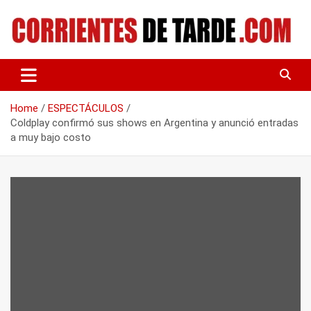
Skip
to
content
Tu portal de noticias
CORRIENTES DE TARDE
Home
ESPECTÁCULOS
Coldplay confirmó sus shows en Argentina y anunció entradas
a muy bajo costo