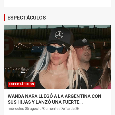
ESPECTÁCULOS
ESPECTÁCULOS
WANDA NARA LLEGÓ A LA ARGENTINA CON
SUS HIJAS Y LANZÓ UNA FUERTE
PREMONICIÓN SOBRE MAURO ICARDI
miércoles 05 agosto
CorrientesDeTardeDE