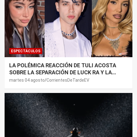
ESPECTÁCULOS
LA POLÉMICA REACCIÓN DE TULI ACOSTA
SOBRE LA SEPARACIÓN DE LUCK RA Y LA
JOAQUI: “¿MI VERDAD?”
martes 04 agosto
CorrientesDeTardeEV