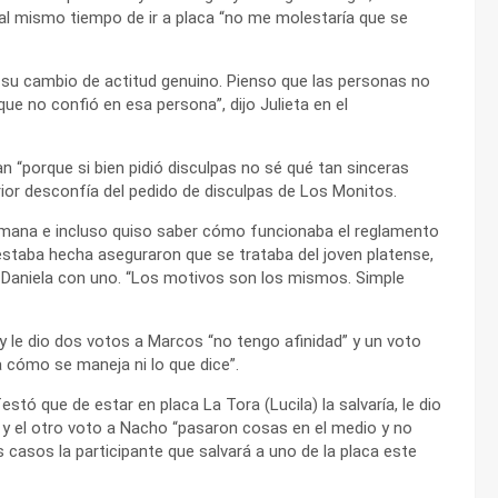
e al mismo tiempo de ir a placa “no me molestaría que se
su cambio de actitud genuino. Pienso que las personas no
ue no confió en esa persona”, dijo Julieta en el
an “porque si bien pidió disculpas no sé qué tan sinceras
erior desconfía del pedido de disculpas de Los Monitos.
semana e incluso quiso saber cómo funcionaba el reglamento
estaba hecha aseguraron que se trataba del joven platense,
 Daniela con uno. “Los motivos son los mismos. Simple
 y le dio dos votos a Marcos “no tengo afinidad” y un voto
 cómo se maneja ni lo que dice”.
tó que de estar en placa La Tora (Lucila) la salvaría, le dio
 y el otro voto a Nacho “pasaron cosas en el medio y no
asos la participante que salvará a uno de la placa este