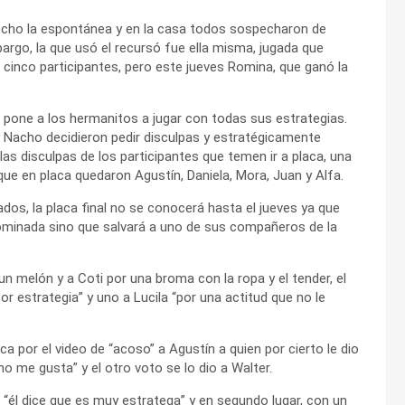
hecho la espontánea y en la casa todos sospecharon de
argo, la que usó el recursó fue ella misma, jugada que
inco participantes, pero este jueves Romina, que ganó la
pone a los hermanitos a jugar con todas sus estrategias.
y Nacho decidieron pedir disculpas y estratégicamente
as disculpas de los participantes que temen ir a placa, una
ue en placa quedaron Agustín, Daniela, Mora, Juan y Alfa.
s, la placa final no se conocerá hasta el jueves ya que
nominada sino que salvará a uno de sus compañeros de la
un melón y a Coti por una broma con la ropa y el tender, el
or estrategia” y uno a Lucila “por una actitud que no le
por el video de “acoso” a Agustín a quien por cierto le dio
o me gusta” y el otro voto se lo dio a Walter.
“él dice que es muy estratega” y en segundo lugar, con un