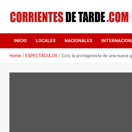
Skip
to
content
Tu portal de noticias
CORRIENTES DE
INICIO
LOCALES
NACIONALES
INTERNACION
TARDE
Home
ESPECTÁCULOS
Coti, la protagonista de una nueva