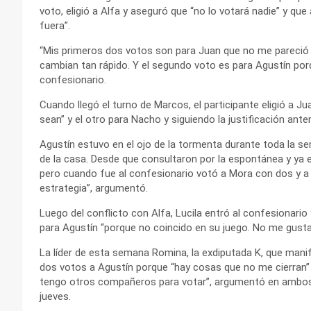
voto, eligió a Alfa y aseguró que “no lo votará nadie” y qu
fuera”.
“Mis primeros dos votos son para Juan que no me pareció 
cambian tan rápido. Y el segundo voto es para Agustín porq
confesionario.
Cuando llegó el turno de Marcos, el participante eligió a Ju
sean” y el otro para Nacho y siguiendo la justificación ant
Agustín estuvo en el ojo de la tormenta durante toda la 
de la casa. Desde que consultaron por la espontánea y ya 
pero cuando fue al confesionario votó a Mora con dos y a
estrategia”, argumentó.
Luego del conflicto con Alfa, Lucila entró al confesionario
para Agustín “porque no coincido en su juego. No me gusta
La líder de esta semana Romina, la exdiputada K, que manifes
dos votos a Agustín porque “hay cosas que no me cierran”
tengo otros compañeros para votar”, argumentó en ambos c
jueves.