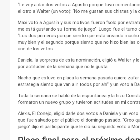
“Le voy a dar dos votos a Agustín porque tuvo comentarios 
el otro a Walter (un voto): “No me gustan sus chistes y la 
Maxi votó a Agustín y sus motivos fueron “solo por estrat
me está gustando su forma de juego”. Luego fue el turno de 
“Los dos primeros porque siento que está creando mucho co
muy bien y el segundo porque siento que no hizo bien las c
uno de los votos.
Daniela, la sorpresa de esta nominación, eligió a Walter y l
por actitudes de la semana que no le gusta.
Nacho que estuvo en placa la semana pasada quiere zafar e
estrategia siento que van a ir todos por ahí” y un voto a Dan
Toda la semana se habló de la espontánea y la hizo Consta
formaron un nuevo grupo y tuvieron actitudes en mi contra 
Alexis, El Conejo, eligió darle dos votos a Daniela y un vot
que fue salvado por el público el domingo pasado. “Creo q
juego” dijo el participante que le dio su segundo voto a Mor