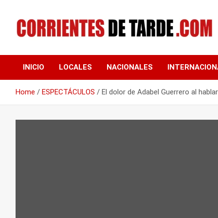
Skip
to
content
Tu portal de noticias
CORRIENTES DE
INICIO
LOCALES
NACIONALES
INTERNACION
TARDE
Home
ESPECTÁCULOS
El dolor de Adabel Guerrero al habla