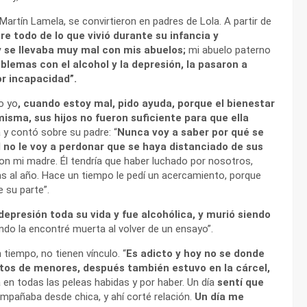
Martín Lamela, se convirtieron en padres de Lola. A partir de
re todo de lo que vivió durante su infancia y
y se llevaba muy mal con mis abuelos;
mi abuelo paterno
emas con el alcohol y la depresión, la pasaron a
or incapacidad”.
o yo
, cuando estoy mal, pido ayuda, porque el bienestar
isma, sus hijos no fueron suficiente para que ella
 y contó sobre su padre: “
Nunca voy a saber por qué se
l no le voy a perdonar que se haya distanciado de sus
n mi madre. Él tendría que haber luchado por nosotros,
ías al año. Hace un tiempo le pedí un acercamiento, porque
e su parte”.
epresión toda su vida y fue alcohólica, y murió siendo
do la encontré muerta al volver de un ensayo”.
 tiempo, no tienen vínculo. “
Es adicto y hoy no se donde
utos de menores, después también estuvo en la cárcel,
 en todas las peleas habidas y por haber. Un día
sentí que
ompañaba desde chica, y ahí corté relación.
Un día me