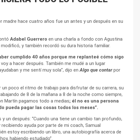
ser madre hace cuatro años fue un antes y un después en su
contó
Adabel Guerrero
en una charla a fondo con Agustina
odificó, y también recordó su dura historia familiar.
haber cumplido 40 años porque me replanteé cómo sigo
 voy a hacer después. También me mudé a un lugar
ayudaban y me sentí muy sola”, dijo en
Algo que contar
por
 un poco el ritmo de trabajo para disfrutar de su carrera, su
 trabajando de 8 de la mañana a 8 de la noche como siempre,
 con Martín pagamos todo a medias
; él no es una persona
o pueda pagar las cosas todos los meses”.
ntes y un después: “Cuando una tiene un cambio tan profundo,
y recibiendo ayuda por parte de mi coach, Samual
én estoy escribiendo un libro, una autobiografía acerca de
 hoy, habiendo estudiado”.