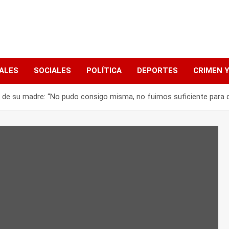
ALES
SOCIALES
POLÍTICA
DEPORTES
CRIMEN Y
r de su madre: “No pudo consigo misma, no fuimos suficiente para qu