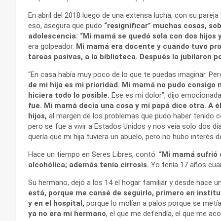
En abril del 2018 luego de una extensa lucha, con su pareja 
eso, asegura que pudo
“resignificar” muchas cosas, sob
adolescencia: “Mi mamá se quedó sola con dos hijos 
era golpeador.
Mi mamá era docente y cuando tuvo probl
tareas pasivas, a la biblioteca. Después la jubilaron p
“En casa había muy poco de lo que te puedas imaginar. Per
de mi hija es mi prioridad. Mi mamá no pudo consigo m
hiciera todo lo posible.
Ese es mi dolor”, dijo emocionada
fue. Mi mamá decía una cosa y mi papá dice otra. A é
hijos,
al margen de los problemas que pudo haber tenido co
pero se fue a vivir a Estados Unidos y nos veía solo dos d
quería que mi hija tuviera un abuelo, pero no hubo interés d
Hace un tiempo en Seres Libres, contó:
“Mi mamá sufrió d
alcohólica; además tenía cirrosis.
Yo tenía 17 años cuan
Su hermano, dejó a los 14 el hogar familiar y desde hace un
está, porque me cansé de seguirlo, primero en instit
y en el hospital,
porque lo molían a palos porque se metía
ya no era mi hermano
, el que me defendía, el que me ac