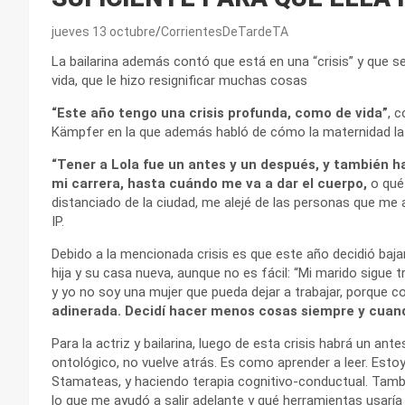
jueves 13 octubre
CorrientesDeTardeTA
La bailarina además contó que está en una “crisis” y que 
vida, que le hizo resignificar muchas cosas
“Este año tengo una crisis profunda, como de vida”
, 
Kämpfer en la que además habló de cómo la maternidad la m
“Tener a Lola fue un antes y un después, y también 
mi carrera, hasta cuándo me va a dar el cuerpo,
o qué
distanciado de la ciudad, me alejé de las personas que me 
IP.
Debido a la mencionada crisis es que este año decidió bajar
hija y su casa nueva, aunque no es fácil: “Mi marido sigue
y yo no soy una mujer que pueda dejar a trabajar, porque
adinerada. Decidí hacer menos cosas siempre y cuand
Para la actriz y bailarina, luego de esta crisis habrá un a
ontológico, no vuelve atrás. Es como aprender a leer. Esto
Stamateas, y haciendo terapia cognitivo-conductual. Tambi
lo que me ayudó a salir adelante y qué herramientas usaría