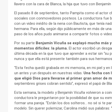
llavero con la cara de Blanca, la hija que tuvo con Benjamín
El pasado 8 de septiembre, tanto Pampita como el actor ch
sociales con conmovedores posteos. La conductora fue br
con un video inédito de la nena con Bautista, que tenía 
hermana. Para ella, según dijo públicamente en más de una o
paso de los años pudo animarse a compartir fotos o videos
Por su parte
Benjamín Vicuña se explayó mucho más y 
momentos difíciles: la pluma.
El actor escribió un desga
última década en la que tuvo que aprender a estar sin “su 
nunca y que ella está presente también para sus hermanos
“Esta fecha quedó grabada en mi memoria, en mi piel y en l
un antes y un después en nuestras vidas.
Una fecha con l
que eligió Dios para llevarse al primer gran amor de mi
septiembres grises cobran sentido”, expresó el papá de Bl
Esta semana, la modelo y Benjamín Vicuña volvieron a coin
conductora le preguntaron por la posibilidad de que su exm
formar una pareja. “Están los dos solteros… no sé si te pare
modelo. Sin querer polemizar, Carolina midió sus palabras: