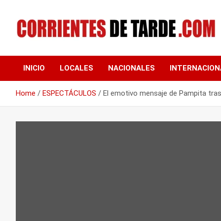
Skip
to
content
Tu portal de noticias
CORRIENTES DE
INICIO
LOCALES
NACIONALES
INTERNACION
TARDE
Home
ESPECTÁCULOS
El emotivo mensaje de Pampita tras 