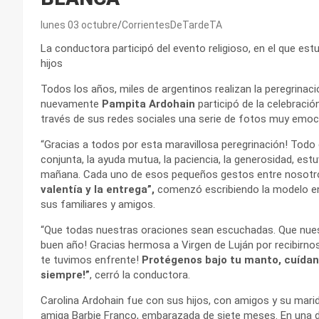
lunes 03 octubre
CorrientesDeTardeTA
La conductora participó del evento religioso, en el que 
hijos
Todos los años, miles de argentinos realizan la peregrinació
nuevamente
Pampita Ardohain
participó de la celebració
través de sus redes sociales una serie de fotos muy em
“Gracias a todos por esta maravillosa peregrinación! Todo
conjunta, la ayuda mutua, la paciencia, la generosidad, est
mañana. Cada uno de esos pequeños gestos entre nosotros
valentía y la entrega”,
comenzó escribiendo la modelo e
sus familiares y amigos.
“Que todas nuestras oraciones sean escuchadas. Que nuest
buen año! Gracias hermosa a Virgen de Luján por recibirno
te tuvimos enfrente!
Protégenos bajo tu manto, cuída
siempre!”
, cerró la conductora.
Carolina Ardohain fue con sus hijos, con amigos y su mar
amiga Barbie Franco, embarazada de siete meses. En una d