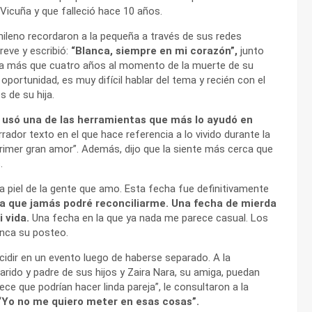
 Vicuña y que falleció hace 10 años.
ileno recordaron a la pequeña a través de sus redes
eve y escribió:
“Blanca, siempre en mi corazón”,
junto
nada más que cuatro años al momento de la muerte de su
portunidad, es muy difícil hablar del tema y recién con el
 de su hija.
usó una de las herramientas que más lo ayudó en
rrador texto en el que hace referencia a lo vivido durante la
primer gran amor”. Además, dijo que la siente más cerca que
.
a piel de la gente que amo. Esta fecha fue definitivamente
a que jamás podré reconciliarme. Una fecha de mierda
 vida.
Una fecha en la que ya nada me parece casual. Los
anca su posteo.
cidir en un evento luego de haberse separado. A la
arido y padre de sus hijos y Zaira Nara, su amiga, puedan
ce que podrían hacer linda pareja”, le consultaron a la
“Yo no me quiero meter en esas cosas”.