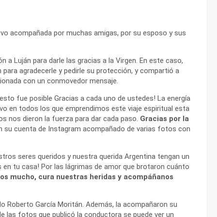
estuvo acompañada por muchas amigas, por su esposo y sus
n a Luján para darle las gracias a la Virgen. En este caso,
n para agradecerle y pedirle su protección, y compartió a
ocionada con un conmovedor mensaje.
 esto fue posible Gracias a cada uno de ustedes! La energía
uvo en todos los que emprendimos este viaje espiritual esta
 nos dieron la fuerza para dar cada paso.
Gracias por la
n su cuenta de Instagram acompañado de varias fotos con
ros seres queridos y nuestra querida Argentina tengan un
s en tu casa! Por las lágrimas de amor que brotaron cuánto
nos mucho, cura nuestras heridas y acompáñanos
ido Roberto García Moritán. Además, la acompañaron su
e las fotos que publicó la conductora se puede ver un