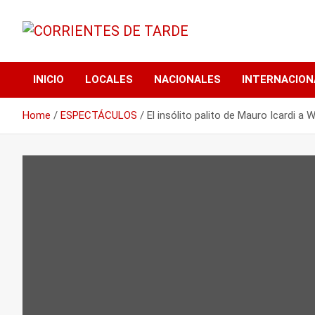
Skip
to
content
Tu portal de noticias
CORRIENTES DE
INICIO
LOCALES
NACIONALES
INTERNACION
TARDE
Home
ESPECTÁCULOS
El insólito palito de Mauro Icardi a