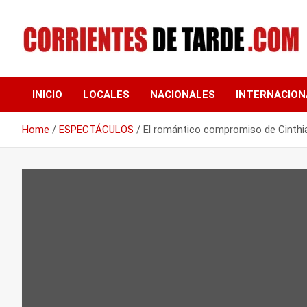
Skip
to
content
Tu portal de noticias
CORRIENTES DE
INICIO
LOCALES
NACIONALES
INTERNACION
TARDE
Home
ESPECTÁCULOS
El romántico compromiso de Cinthia F