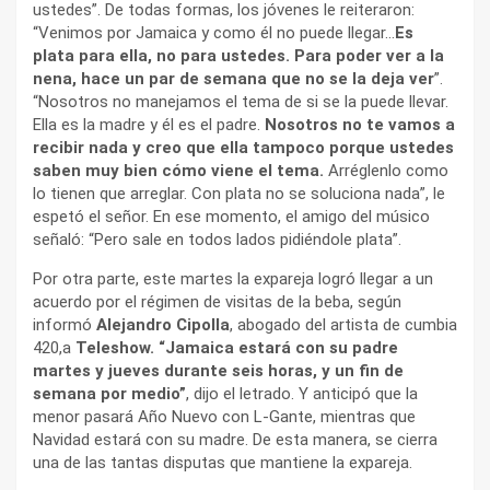
ustedes”. De todas formas, los jóvenes le reiteraron:
“Venimos por Jamaica y como él no puede llegar…
Es
plata para ella, no para ustedes. Para poder ver a la
nena, hace un par de semana que no se la deja ver
”.
“Nosotros no manejamos el tema de si se la puede llevar.
Ella es la madre y él es el padre.
Nosotros no te vamos a
recibir nada y creo que ella tampoco porque ustedes
saben muy bien cómo viene el tema.
Arréglenlo como
lo tienen que arreglar. Con plata no se soluciona nada”, le
espetó el señor. En ese momento, el amigo del músico
señaló: “Pero sale en todos lados pidiéndole plata”.
Por otra parte, este martes la expareja logró llegar a un
acuerdo por el régimen de visitas de la beba, según
informó
Alejandro Cipolla
, abogado del artista de cumbia
420,a
Teleshow. “Jamaica estará con su padre
martes y jueves durante seis horas, y un fin de
semana por medio”
, dijo el letrado. Y anticipó que la
menor pasará Año Nuevo con L-Gante, mientras que
Navidad estará con su madre. De esta manera, se cierra
una de las tantas disputas que mantiene la expareja.