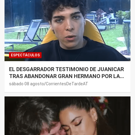
ESPECTÁCULOS
EL DESGARRADOR TESTIMONIO DE JUANICAR
TRAS ABANDONAR GRAN HERMANO POR LA
SALUD DE SU MAMÁ.
sábado 08 agosto
CorrientesDeTardeAT