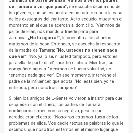
Jamaica de parte de Elián. Vamos a ver los padres
de Tamara a ver qué pasa”,
se escucha decir a uno de
los jóvenes, que se encuentra en un auto rumbo a la casa
de los exsuegros del cantante. Acto seguido, muestran el
momento en el que se acercan al domicilio. “Venimos de
parte de Elián, nos mandó a traerle plata para
Jamaica.
¿No la agarra?
”, le consulta a los abuelos
maternos de la beba. Entonces, se escucha la respuesta
de la madre de Tamara:
“No, ustedes no tienen nada
que ver”
. “No, ya lo sé, ni usted tampoco, pero esto es
para ella de parte de él”, insistió el chico. Mientras, su
compañero agrega: “Venimos de buena voluntad, no
tenemos nada que ver”. En ese momento, interviene el
padre de la influencer, que acota: “No, está bien, yo te
entiendo, pero nosotros tampoco”.
Si bien los amigos de L-Gante volvieron a insistir para que
se queden con el dinero, los padres de Tamara
continuaron firmes con su negativa, pese a que
agradecieron el gesto. “Nosotros estamos fuera de los
problemas de ellos. Vos decile textuales palabras lo que le
decimos: que nosotros estamos en el mismo lugar que