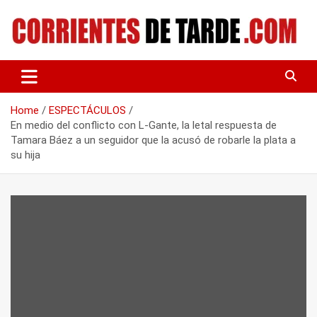
Skip
to
content
Tu portal de noticias
CORRIENTES DE TARDE
Home
ESPECTÁCULOS
En medio del conflicto con L-Gante, la letal respuesta de
Tamara Báez a un seguidor que la acusó de robarle la plata a
su hija