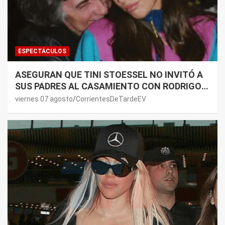
ESPECTÁCULOS
ASEGURAN QUE TINI STOESSEL NO INVITÓ A
SUS PADRES AL CASAMIENTO CON RODRIGO
DE PAUL: LOS MOTIVOS
viernes 07 agosto
CorrientesDeTardeEV