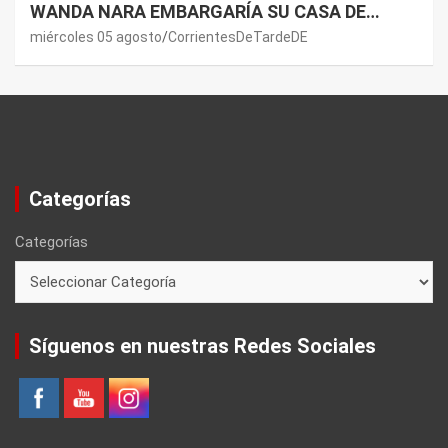
WANDA NARA EMBARGARÍA SU CASA DE
NORDELTA: “NECESITAN RASCAR DE ALGÚN
miércoles 05 agosto
CorrientesDeTardeDE
LADO”
Categorías
Categorías
Síguenos en nuestras Redes Sociales