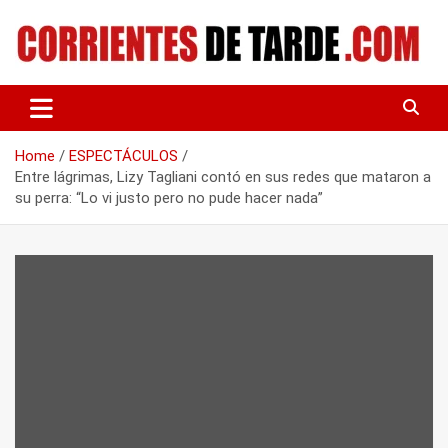
Skip
to
content
Tu portal de noticias
CORRIENTES DE TARDE
Home
ESPECTÁCULOS
Entre lágrimas, Lizy Tagliani contó en sus redes que mataron a
su perra: “Lo vi justo pero no pude hacer nada”