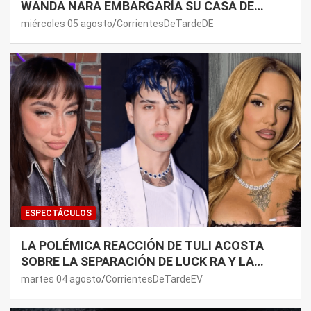
WANDA NARA EMBARGARÍA SU CASA DE
NORDELTA: “NECESITAN RASCAR DE ALGÚN
miércoles 05 agosto
CorrientesDeTardeDE
LADO”
ESPECTÁCULOS
LA POLÉMICA REACCIÓN DE TULI ACOSTA
SOBRE LA SEPARACIÓN DE LUCK RA Y LA
JOAQUI: “¿MI VERDAD?”
martes 04 agosto
CorrientesDeTardeEV