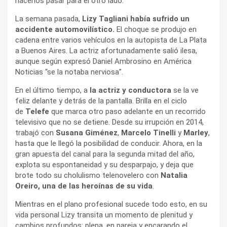
hacerlos pasar para el otro lado.
La semana pasada,
Lizy Tagliani había sufrido un
accidente automovilístico.
El choque se produjo en
cadena entre varios vehículos en la autopista de La Plata
a Buenos Aires. La actriz afortunadamente salió ilesa,
aunque según expresó Daniel Ambrosino en América
Noticias “se la notaba nerviosa”.
En el último tiempo, a
la actriz y conductora
se la ve
feliz delante y detrás de la pantalla. Brilla en el ciclo
de
Telefe
que marca otro paso adelante en un recorrido
televisivo que no se detiene. Desde su irrupción en 2014,
trabajó con
Susana Giménez
,
Marcelo Tinelli
y
Marley
,
hasta que le llegó la posibilidad de conducir. Ahora, en la
gran apuesta del canal para la segunda mitad del año,
explota su espontaneidad y su desparpajo, y deja que
brote todo su cholulismo telenovelero con
Natalia
Oreiro, una de las heroínas de su vida
.
Mientras en el plano profesional sucede todo esto, en su
vida personal Lizy transita un momento de plenitud y
cambios profundos: plena, en pareja y encarando el