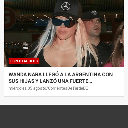
ESPECTÁCULOS
WANDA NARA LLEGÓ A LA ARGENTINA CON
SUS HIJAS Y LANZÓ UNA FUERTE
PREMONICIÓN SOBRE MAURO ICARDI
miércoles 05 agosto
CorrientesDeTardeDE