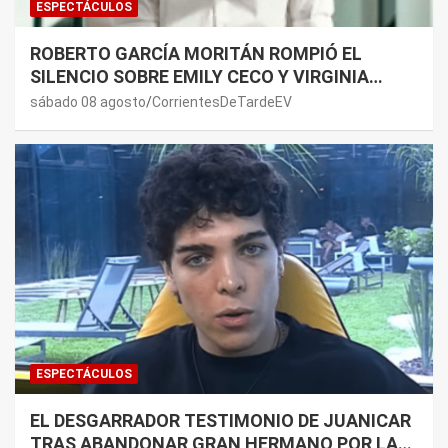
ESPECTÁCULOS
ROBERTO GARCÍA MORITÁN ROMPIÓ EL
SILENCIO SOBRE EMILY CECO Y VIRGINIA
GALLARDO: “DEDÍQUENSE A SUS VIDAS”
sábado 08 agosto
CorrientesDeTardeEV
ESPECTÁCULOS
EL DESGARRADOR TESTIMONIO DE JUANICAR
TRAS ABANDONAR GRAN HERMANO POR LA