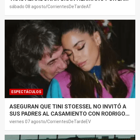
SALUD DE SU MAMÁ.
sábado 08 agosto
CorrientesDeTardeAT
ESPECTÁCULOS
ASEGURAN QUE TINI STOESSEL NO INVITÓ A
SUS PADRES AL CASAMIENTO CON RODRIGO
DE PAUL: LOS MOTIVOS
viernes 07 agosto
CorrientesDeTardeEV