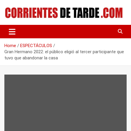
Skip
to
content
Tu portal de noticias
CORRIENTES DE TARDE
Home
ESPECTÁCULOS
Gran Hermano 2022: el público eligió al tercer participante que
tuvo que abandonar la casa