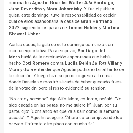
nominados
Agustín Guardis, Walter
Alfa
Santiago,
Juan Reverdito
y
Mora Jabornisky.
Y fue el público
quien, este domingo, tuvo la responsabilidad de decidir
cuál de ellos abandonaría la casa de
Gran Hermano
2022
, siguiendo los pasos de
Tomás Holder
y
Martina
Stewart Usher.
Así las cosas, la gala de este domingo comenzó con
mucha expectativa. Para empezar,
Santiago del
Moro
habló de la nominación espontánea que había
hecho
Coti Romero
contra
Lucila Belén
La Tora
Villar
y
Mora y dio a entender que Agustín podría estar al tanto de
la situación. Y luego hizo su primer ingreso a la casa,
donde Daniela se mostró aliviada de haber quedado fuera
de la votación, pero el resto evidenció su tensión.
“No estoy nervioso”, dijo Alfa. Mora, en tanto, señaló: “Yo
sigo cagada en las patas, no me quiero ir”. Juan, por su
parte, dijo: “Confiando en que va a salir como la semana
pasada”. Y Agustín aseguró: “Ahora están empezando los
nervios. Enfrento otra placa con mucha fe”.