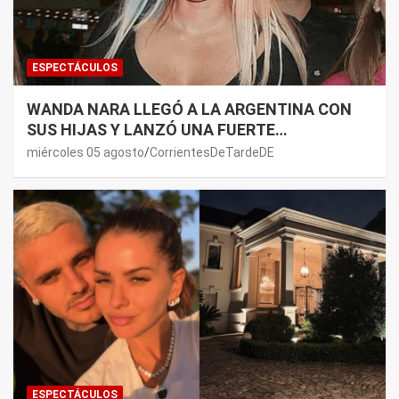
ESPECTÁCULOS
WANDA NARA LLEGÓ A LA ARGENTINA CON
SUS HIJAS Y LANZÓ UNA FUERTE
PREMONICIÓN SOBRE MAURO ICARDI
miércoles 05 agosto
CorrientesDeTardeDE
ESPECTÁCULOS