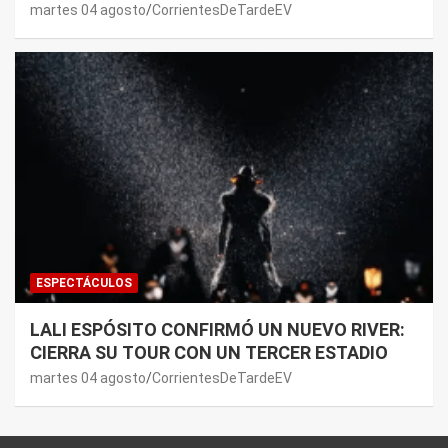
JOAQUI: “¿MI VERDAD?”
martes 04 agosto
CorrientesDeTardeEV
ESPECTÁCULOS
LALI ESPÓSITO CONFIRMÓ UN NUEVO RIVER:
CIERRA SU TOUR CON UN TERCER ESTADIO
martes 04 agosto
CorrientesDeTardeEV