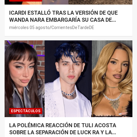
ICARDI ESTALLÓ TRAS LA VERSIÓN DE QUE
WANDA NARA EMBARGARÍA SU CASA DE
NORDELTA: “NECESITAN RASCAR DE ALGÚN
miércoles 05 agosto
CorrientesDeTardeDE
LADO”
ESPECTÁCULOS
LA POLÉMICA REACCIÓN DE TULI ACOSTA
SOBRE LA SEPARACIÓN DE LUCK RA Y LA