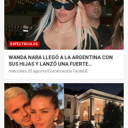
ESPECTÁCULOS
WANDA NARA LLEGÓ A LA ARGENTINA CON
SUS HIJAS Y LANZÓ UNA FUERTE
PREMONICIÓN SOBRE MAURO ICARDI
miércoles 05 agosto
CorrientesDeTardeDE