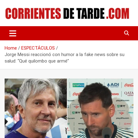
Skip
to
content
Tu portal de noticias
CORRIENTES DE TARDE
Home
ESPECTÁCULOS
Jorge Messi reaccionó con humor a la fake news sobre su
salud: “Qué quilombo que armé”