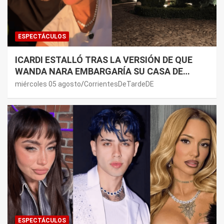
ESPECTÁCULOS
ICARDI ESTALLÓ TRAS LA VERSIÓN DE QUE
WANDA NARA EMBARGARÍA SU CASA DE
NORDELTA: “NECESITAN RASCAR DE ALGÚN
miércoles 05 agosto
CorrientesDeTardeDE
LADO”
ESPECTÁCULOS