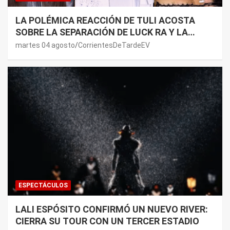
LA POLÉMICA REACCIÓN DE TULI ACOSTA
SOBRE LA SEPARACIÓN DE LUCK RA Y LA
JOAQUI: “¿MI VERDAD?”
martes 04 agosto
CorrientesDeTardeEV
ESPECTÁCULOS
LALI ESPÓSITO CONFIRMÓ UN NUEVO RIVER:
CIERRA SU TOUR CON UN TERCER ESTADIO