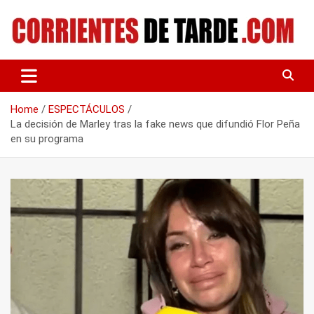
Skip
to
content
Tu portal de noticias
CORRIENTES DE TARDE
Home
ESPECTÁCULOS
La decisión de Marley tras la fake news que difundió Flor Peña
en su programa