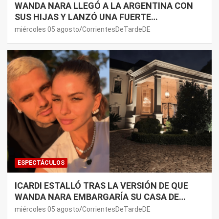
WANDA NARA LLEGÓ A LA ARGENTINA CON
SUS HIJAS Y LANZÓ UNA FUERTE
PREMONICIÓN SOBRE MAURO ICARDI
miércoles 05 agosto
CorrientesDeTardeDE
ESPECTÁCULOS
ICARDI ESTALLÓ TRAS LA VERSIÓN DE QUE
WANDA NARA EMBARGARÍA SU CASA DE
NORDELTA: “NECESITAN RASCAR DE ALGÚN
miércoles 05 agosto
CorrientesDeTardeDE