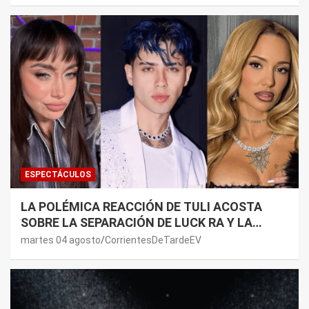
LADO”
ESPECTÁCULOS
LA POLÉMICA REACCIÓN DE TULI ACOSTA
SOBRE LA SEPARACIÓN DE LUCK RA Y LA
JOAQUI: “¿MI VERDAD?”
martes 04 agosto
CorrientesDeTardeEV