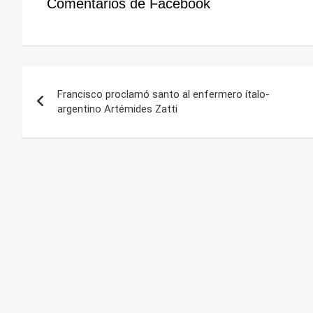
Comentarios de Facebook
Navegación
Francisco proclamó santo al enfermero ítalo-
de
argentino Artémides Zatti
entradas