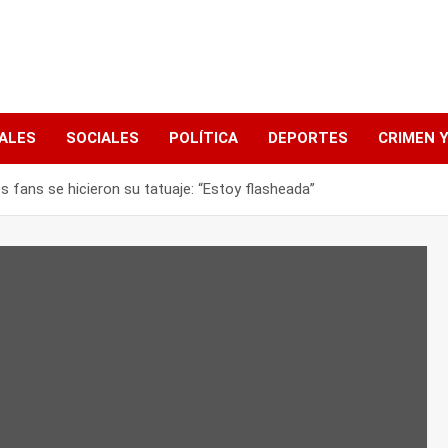
ALES
SOCIALES
POLÍTICA
DEPORTES
CRIMEN Y
s fans se hicieron su tatuaje: “Estoy flasheada”