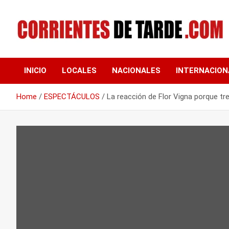
Skip
to
content
Tu portal de noticias
CORRIENTES DE
INICIO
LOCALES
NACIONALES
INTERNACION
TARDE
Home
ESPECTÁCULOS
La reacción de Flor Vigna porque tre