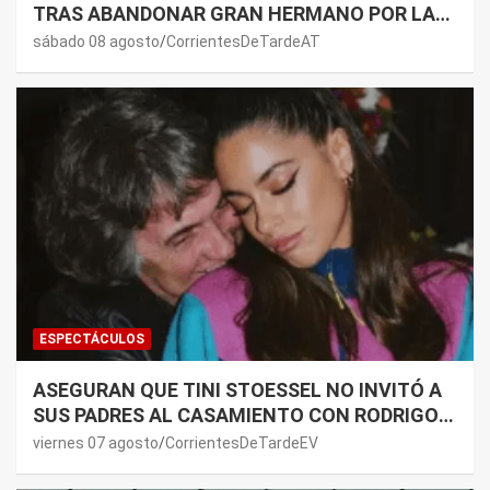
TRAS ABANDONAR GRAN HERMANO POR LA
SALUD DE SU MAMÁ.
sábado 08 agosto
CorrientesDeTardeAT
ESPECTÁCULOS
ASEGURAN QUE TINI STOESSEL NO INVITÓ A
SUS PADRES AL CASAMIENTO CON RODRIGO
DE PAUL: LOS MOTIVOS
viernes 07 agosto
CorrientesDeTardeEV