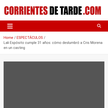
Skip
to
content
Tu portal de noticias
CORRIENTES DE TARDE
Home
ESPECTÁCULOS
Lali Espósito cumple 31 años: cómo deslumbró a Cris Morena
en un casting