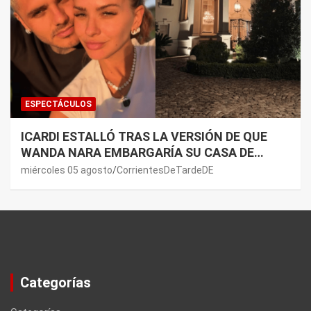
ESPECTÁCULOS
ICARDI ESTALLÓ TRAS LA VERSIÓN DE QUE
WANDA NARA EMBARGARÍA SU CASA DE
NORDELTA: “NECESITAN RASCAR DE ALGÚN
miércoles 05 agosto
CorrientesDeTardeDE
LADO”
Categorías