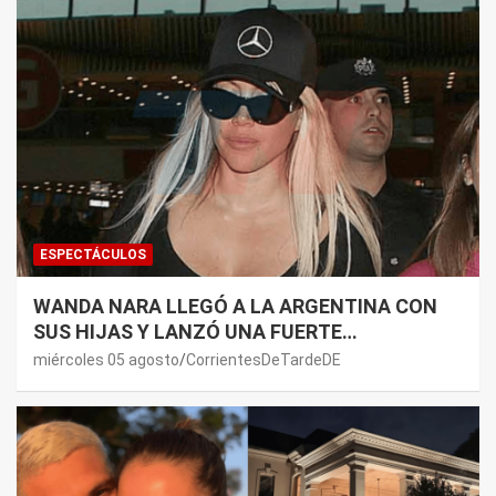
ESPECTÁCULOS
WANDA NARA LLEGÓ A LA ARGENTINA CON
SUS HIJAS Y LANZÓ UNA FUERTE
PREMONICIÓN SOBRE MAURO ICARDI
miércoles 05 agosto
CorrientesDeTardeDE