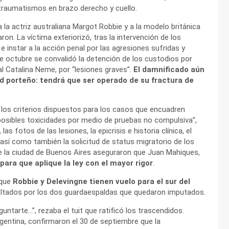
itraumatismos en brazo derecho y cuello.
 la actriz australiana Margot Robbie y a la modelo británica
on. La víctima exteriorizó, tras la intervención de los
 e instar a la acción penal por las agresiones sufridas y
 octubre se convalidó la detención de los custodios por
cal Catalina Neme, por “lesiones graves”.
El damnificado aún
d porteño: tendrá que ser operado de su fractura de
a los criterios dispuestos para los casos que encuadren
 posibles toxicidades por medio de pruebas no compulsiva”,
s fotos de las lesiones, la epicrisis e historia clínica, el
 así como también la solicitud de status migratorio de los
de la ciudad de Buenos Aires aseguraron que Juan Mahiques,
 para que aplique la ley con el mayor rigor
.
 que
Robbie y Delevingne tienen vuelo para el sur del
ltados por los dos guardaespaldas que quedaron imputados.
ntarte…”, rezaba el tuit que ratificó los trascendidos.
rgentina, confirmaron el 30 de septiembre que la