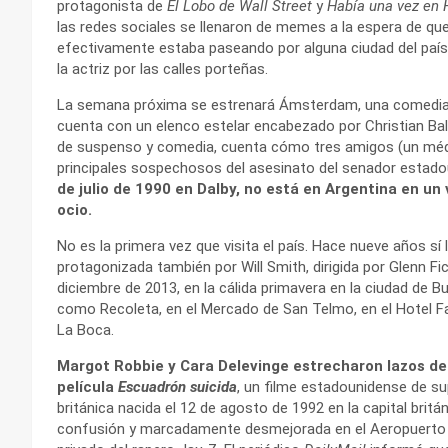
protagonista de
El Lobo de Wall Street
y
Había una vez en 
las redes sociales se llenaron de memes a la espera de qu
efectivamente estaba paseando por alguna ciudad del país
la actriz por las calles porteñas.
La semana próxima se estrenará Ámsterdam, una comedia dir
cuenta con un elenco estelar encabezado por Christian Bal
de suspenso y comedia, cuenta cómo tres amigos (un médi
principales sospechosos del asesinato del senador estado
de julio de 1990 en Dalby, no está en Argentina en un 
ocio.
No es la primera vez que visita el país. Hace nueve años sí
protagonizada también por Will Smith, dirigida por Glenn F
diciembre de 2013, en la cálida primavera en la ciudad de Bu
como Recoleta, en el Mercado de San Telmo, en el Hotel Fa
La Boca.
Margot Robbie y Cara Delevinge estrecharon lazos de
película
Escuadrón suicida
, un filme estadounidense de s
británica nacida el 12 de agosto de 1992 en la capital brit
confusión y marcadamente desmejorada en el Aeropuerto Va