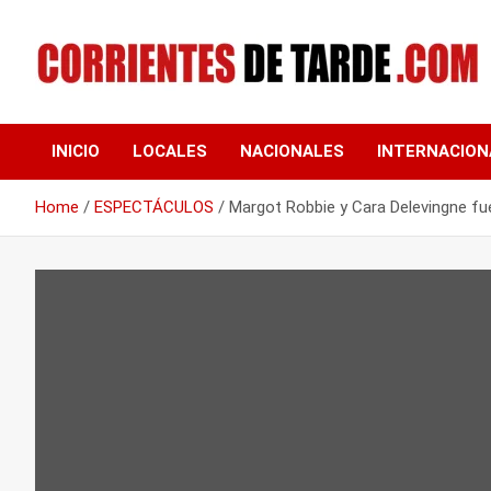
Skip
to
content
Tu portal de noticias
CORRIENTES DE
INICIO
LOCALES
NACIONALES
INTERNACION
TARDE
Home
ESPECTÁCULOS
Margot Robbie y Cara Delevingne fu