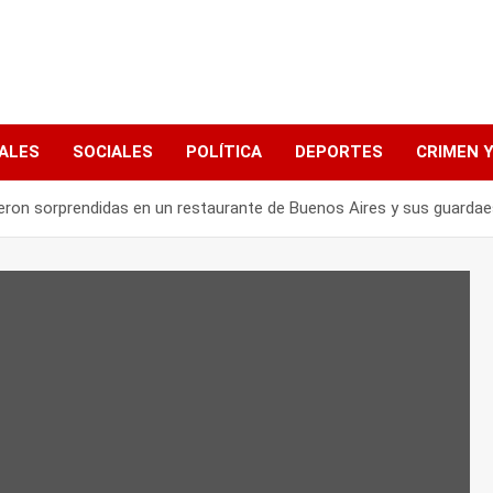
ALES
SOCIALES
POLÍTICA
DEPORTES
CRIMEN Y
eron sorprendidas en un restaurante de Buenos Aires y sus guardae