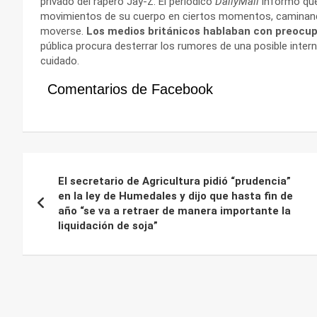
privado del rapero Jay-Z. El periódico
DailyMail
informó que
movimientos de su cuerpo en ciertos momentos, caminando
moverse.
Los medios británicos hablaban con preocup
pública procura desterrar los rumores de una posible inter
cuidado.
Comentarios de Facebook
Navegación
El secretario de Agricultura pidió “prudencia”
de
en la ley de Humedales y dijo que hasta fin de
año “se va a retraer de manera importante la
entradas
liquidación de soja”