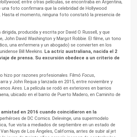
Hollywood
, entre otras películas, se encontraba en Argentina,
e una foto confirmara que la celebridad de Hollywood
. Hasta el momento, ninguna foto constató la presencia de
igida, producida y escrita por David O. Russell, y que
e, John David Washington y Margot Robbie. El filme, un tono
co, una enfermera y un abogado) se convierten en los
unidense Bill Meekins.
La actriz australiana, nacida el 2
viaje de prensa. Su excursión obedece a un criterio de
 lo hizo por razones profesionales. Filmó
Focus
,
icarra y John Requa y lanzada en 2015, entre noviembre y
enos Aires. La película se rodó en exteriores en barrios
ena, ubicado en el barrio de Puerto Madero, en Caminito de
 amistad en 2016 cuando coincidieron en la
uperhéroes de DC Comics. Delevinge, una supermodelo
ánica, fue vista a mediados de septiembre en un estado de
n Nuys de Los Ángeles, California, antes de subir al jet