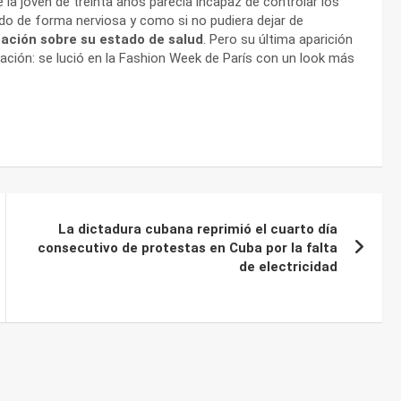
 la joven de treinta años parecía incapaz de controlar los
 de forma nerviosa y como si no pudiera dejar de
ación sobre su estado de salud
. Pero su última aparición
nación: se lució en la Fashion Week de París con un look más
La dictadura cubana reprimió el cuarto día
consecutivo de protestas en Cuba por la falta
de electricidad