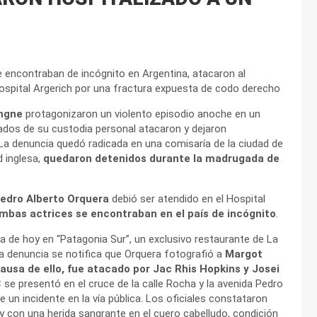
e encontraban de incógnito en Argentina, atacaron al
ospital Argerich por una fractura expuesta de codo derecho
ingne
protagonizaron un violento episodio anoche en un
dos de su custodia personal atacaron y dejaron
 La denuncia quedó radicada en una comisaría de la ciudad de
 inglesa,
quedaron detenidos durante la madrugada de
Pedro Alberto Orquera
debió ser atendido en el Hospital
mbas actrices se encontraban en el país de incógnito
.
da de hoy en “Patagonia Sur”, un exclusivo restaurante de La
la denuncia se notifica que Orquera fotografió a
Margot
ausa de ello, fue atacado por Jac Rhis Hopkins y Josei
 se presentó en el cruce de la calle Rocha y la avenida Pedro
 un incidente en la vía pública. Los oficiales constataron
y con una herida sangrante en el cuero cabelludo, condición