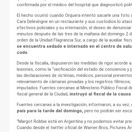
confirmada por el médico del hospital que diagnosticó pol
El hecho ocurrió cuando Orquera intentó sacarle una foto a
Cara Delevingne en un restaurante y sus custodios lo atacar
efectivos policiales y su internación, el deseo de denunciar
minutos después de las tres de la mañana del domingo 2 de
orden de la Unidad Flagrancia Sur, a cargo de la auxiliar fis
se encuentra sedado e internado en el centro de salu
codo
.
Desde la fiscalía, dispusieron las medidas de rigor acorde 
lesiones, como la “verificación del estado de conciencia y
las declaraciones de víctimas, médicos, personal preventor, la
relevamiento de cámaras privadas y los registros fílmicos,
imputados. Fuentes cercanas al Ministerio Público Fiscal 
fiscal general de la Ciudad,
instruyó al fiscal de la causa
Fuentes cercanas a la investigación, informaron, a su vez,
país para la tarde del domingo,
pero no podrán ser esco
“Margot Robbie está en Argentina y no podemos evitar pregu
Cuando desde el twitter oficial de Warner Bros, Pictures A