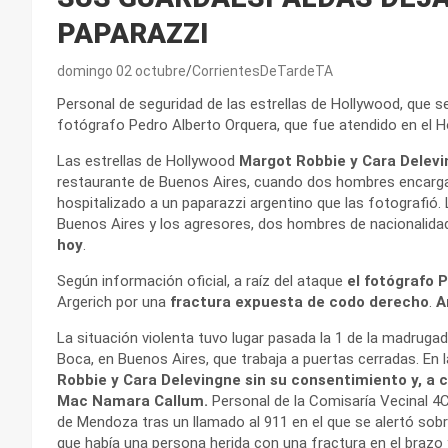
PAPARAZZI
domingo 02 octubre
CorrientesDeTardeTA
Personal de seguridad de las estrellas de Hollywood, que s
fotógrafo Pedro Alberto Orquera, que fue atendido en el H
Las estrellas de Hollywood
Margot Robbie y Cara Delev
restaurante de Buenos Aires, cuando dos hombres encarga
hospitalizado a un paparazzi argentino que las fotografió.
Buenos Aires y los agresores, dos hombres de nacionalidad
hoy
.
Según información oficial, a raíz del ataque
el fotógrafo 
Argerich por una
fractura expuesta de codo derecho
.
A
La situación violenta tuvo lugar pasada la 1 de la madruga
Boca, en Buenos Aires, que trabaja a puertas cerradas. En 
Robbie y Cara Delevingne sin su consentimiento y, a c
Mac Namara Callum.
Personal de la Comisaría Vecinal 4C
de Mendoza tras un llamado al 911 en el que se alertó sobre
que había una persona herida con una fractura en el brazo 