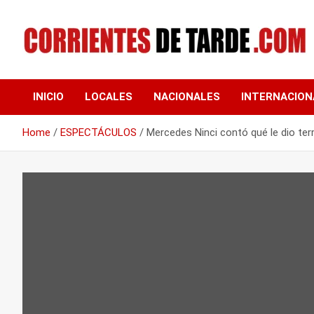
Skip
to
content
Tu portal de noticias
CORRIENTES DE
INICIO
LOCALES
NACIONALES
INTERNACION
TARDE
Home
ESPECTÁCULOS
Mercedes Ninci contó qué le dio ter