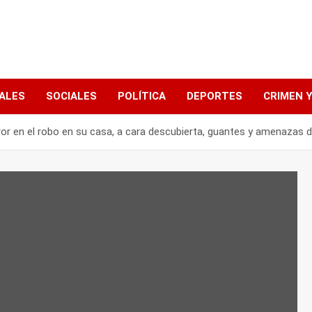
ALES
SOCIALES
POLÍTICA
DEPORTES
CRIMEN Y
ror en el robo en su casa, a cara descubierta, guantes y amenazas 