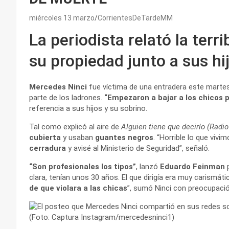
miércoles 13 marzo
CorrientesDeTardeMM
La periodista relató la terr
su propiedad junto a sus hi
Mercedes Ninci
fue víctima de una entradera este martes
parte de los ladrones.
“Empezaron a bajar a los chicos p
referencia a sus hijos y su sobrino.
Tal como explicó al aire de
Alguien tiene que decirlo (Radi
cubierta
y usaban
guantes negros
. “Horrible lo que vivi
cerradura
y avisé al Ministerio de Seguridad”, señaló.
“Son profesionales los tipos”
, lanzó
Eduardo Feinman
p
clara, tenían unos 30 años. El que dirigía era muy carismát
de que violara a las chicas
”, sumó Ninci con preocupació