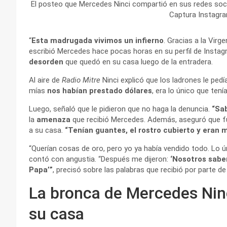
El posteo que Mercedes Ninci compartió en sus redes soci
Captura Instagr
“
Esta madrugada vivimos un infierno
. Gracias a la Vir
escribió Mercedes hace pocas horas en su perfil de Instag
desorden
que quedó en su casa luego de la entradera.
Al aire de
Radio Mitre
Ninci explicó que los ladrones le pedí
mías
nos habían prestado dólares
, era lo único que tení
Luego, señaló que le pidieron que no haga la denuncia.
“Sab
la
amenaza
que recibió Mercedes. Además, aseguró que fu
a su casa.
“Tenían guantes, el rostro cubierto y eran 
“Querían cosas de oro, pero yo ya había vendido todo. Lo 
contó con angustia. “Después me dijeron:
‘Nosotros sabe
Papa’”
, precisó sobre las palabras que recibió por parte d
La bronca de Mercedes Ninc
su casa