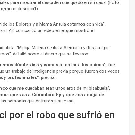
ales para mostrar el desorden que quedó en su casa. (Foto:
am/mercedesninci1)
gen de los Dolores y a Mama Antula estamos con vida”,
ram. Allí compartió un video en el que mostró
el
an plata. “Mi hija Malena se iba a Alemania y dos amigas
amos”, detalló sobre el dinero que se llevaron.
emos dónde vivís y vamos a matar a los chicos”
, fue
e un trabajo de inteligencia previa porque fueron dos veces
muy profesionales”
, precisó.
único que me quedaban eran unos aros de mi bisabuela”,
mos que vas a Comodoro Py y que sos amiga del
e las personas que entraron a su casa.
i por el robo que sufrió en