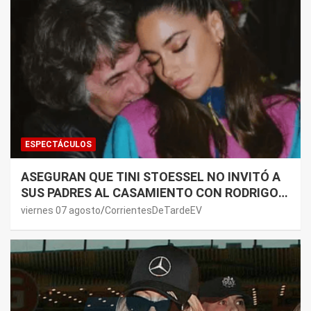
ESPECTÁCULOS
ASEGURAN QUE TINI STOESSEL NO INVITÓ A
SUS PADRES AL CASAMIENTO CON RODRIGO
DE PAUL: LOS MOTIVOS
viernes 07 agosto
CorrientesDeTardeEV