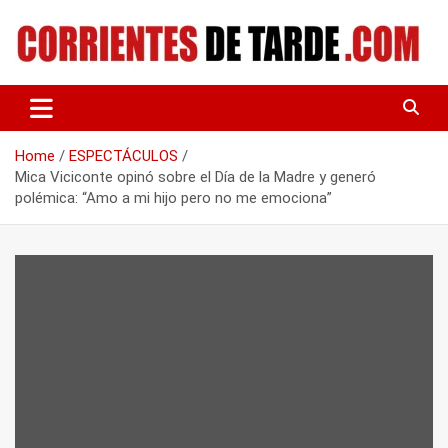
Skip
to
content
Tu portal de noticias
CORRIENTES DE TARDE
Home
ESPECTÁCULOS
Mica Viciconte opinó sobre el Día de la Madre y generó
polémica: “Amo a mi hijo pero no me emociona”