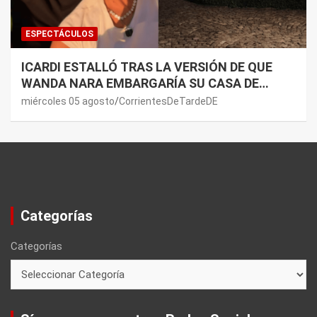
ESPECTÁCULOS
ICARDI ESTALLÓ TRAS LA VERSIÓN DE QUE
WANDA NARA EMBARGARÍA SU CASA DE
NORDELTA: “NECESITAN RASCAR DE ALGÚN
miércoles 05 agosto
CorrientesDeTardeDE
LADO”
Categorías
Categorías