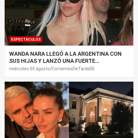
ESPECTÁCULOS
WANDA NARA LLEGÓ A LA ARGENTINA CON
SUS HIJAS Y LANZÓ UNA FUERTE
PREMONICIÓN SOBRE MAURO ICARDI
miércoles 05 agosto
CorrientesDeTardeDE