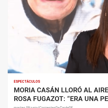
ESPECTÁCULOS
MORIA CASÁN LLORÓ AL AIR
ROSA FUGAZOT: “ERA UNA P
martes 09 junio
CorrientesDeTardeDE