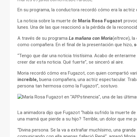
En su programa, la conductora recordó cómo era la actriz 
La noticia sobre la muerte de
María Rosa Fugazot
provoc
lunes. Una de las que reaccionó a la pérdida de la reconocid
A través de su programa
La mañana con Moria
(
eltrece
), l
como compañera. En el final de la presentación que hizo,
s
“Tengo que dar una noticia tristísima. Acabo de enterarme 
creer dar esta noticia. Qué fuerte”, se sinceró al aire.
Moria recordó cómo era Fugazot, con quien compartió vari
increíble,
buena compañera, una actriz espectacular. Traba
persona tan hermosa como la Fugazot”, sostuvo.
La animadora dijo que Fugazot “había sufrido la muerte de 
una mamá que pierde a su hijo? Terrible, un dolor que me p
“Divina persona. Se la va a extrañar muchísimo, una grande 
comunicando con ella apenas falleció René”, agregó Moria.