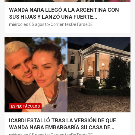
WANDA NARA LLEGÓ A LA ARGENTINA CON
SUS HIJAS Y LANZÓ UNA FUERTE
PREMONICIÓN SOBRE MAURO ICARDI
miércoles 05 agosto
CorrientesDeTardeDE
ESPECTÁCULOS
ICARDI ESTALLÓ TRAS LA VERSIÓN DE QUE
WANDA NARA EMBARGARÍA SU CASA DE
NORDELTA: “NECESITAN RASCAR DE ALGÚN