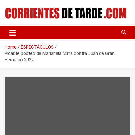
Skip
to
content
Tu portal de noticias
CORRIENTES DE TARDE
Home
ESPECTÁCULOS
Picante posteo de Marianela Mirra contra Juan de Gran
Hermano 2022