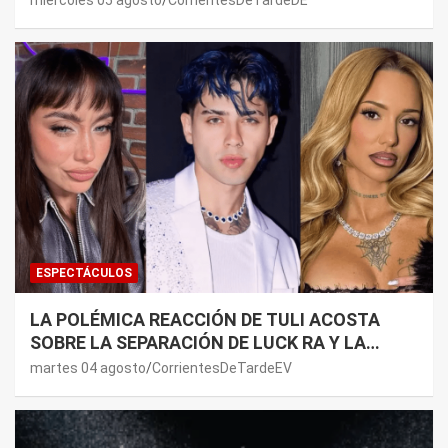
miércoles 05 agosto
CorrientesDeTardeDE
LADO”
ESPECTÁCULOS
LA POLÉMICA REACCIÓN DE TULI ACOSTA
SOBRE LA SEPARACIÓN DE LUCK RA Y LA
JOAQUI: “¿MI VERDAD?”
martes 04 agosto
CorrientesDeTardeEV