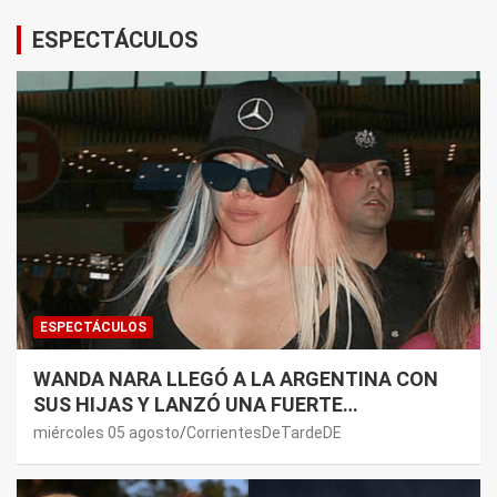
ESPECTÁCULOS
ESPECTÁCULOS
WANDA NARA LLEGÓ A LA ARGENTINA CON
SUS HIJAS Y LANZÓ UNA FUERTE
PREMONICIÓN SOBRE MAURO ICARDI
miércoles 05 agosto
CorrientesDeTardeDE