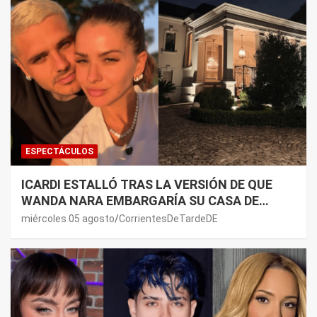
ESPECTÁCULOS
ICARDI ESTALLÓ TRAS LA VERSIÓN DE QUE
WANDA NARA EMBARGARÍA SU CASA DE
NORDELTA: “NECESITAN RASCAR DE ALGÚN
miércoles 05 agosto
CorrientesDeTardeDE
LADO”