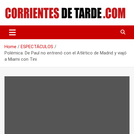
Skip
to
content
Tu portal de noticias
CORRIENTES DE TARDE
Home
ESPECTÁCULOS
Polémica: De Paul no entrenó con el Atlético de Madrid y viajó
a Miami con Tini