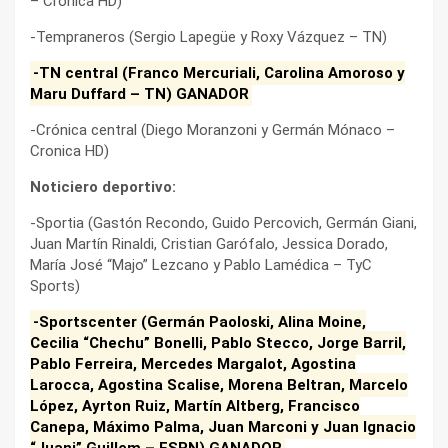
– Cronica HD)
-Tempraneros (Sergio Lapegüe y Roxy Vázquez – TN)
-TN central (Franco Mercuriali, Carolina Amoroso y
Maru Duffard – TN) GANADOR
-Crónica central (Diego Moranzoni y Germán Mónaco –
Cronica HD)
Noticiero deportivo:
-Sportia (Gastón Recondo, Guido Percovich, Germán Giani,
Juan Martín Rinaldi, Cristian Garófalo, Jessica Dorado,
María José “Majo” Lezcano y Pablo Lamédica – TyC
Sports)
-Sportscenter (Germán Paoloski, Alina Moine,
Cecilia “Chechu” Bonelli, Pablo Stecco, Jorge Barril,
Pablo Ferreira, Mercedes Margalot, Agostina
Larocca, Agostina Scalise, Morena Beltran, Marcelo
López, Ayrton Ruiz, Martín Altberg, Francisco
Canepa, Máximo Palma, Juan Marconi y Juan Ignacio
“Juani” Guillem – ESPN) GANADOR