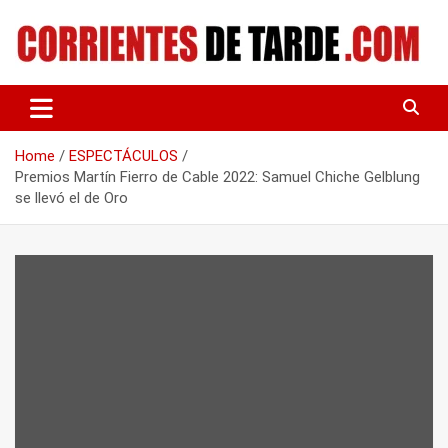
Skip
to
content
Tu portal de noticias
CORRIENTES DE TARDE
Home
ESPECTÁCULOS
Premios Martín Fierro de Cable 2022: Samuel Chiche Gelblung
se llevó el de Oro