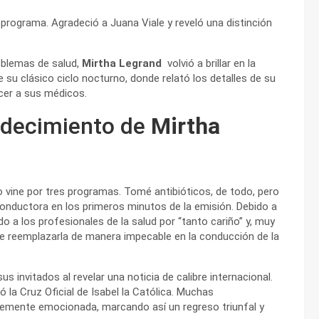
programa. Agradeció a Juana Viale y reveló una distinción
blemas de salud,
Mirtha Legrand
volvió a brillar en la
 su clásico ciclo nocturno, donde relató los detalles de su
cer a sus médicos.
adecimiento de
Mirtha
 no vine por tres programas. Tomé antibióticos, de todo, pero
conductora en los primeros minutos de la emisión. Debido a
udo a los profesionales de la salud por “tanto cariño” y, muy
de reemplazarla de manera impecable en la conducción de la
 invitados al revelar una noticia de calibre internacional.
gó la Cruz Oficial de Isabel la Católica. Muchas
blemente emocionada, marcando así un regreso triunfal y