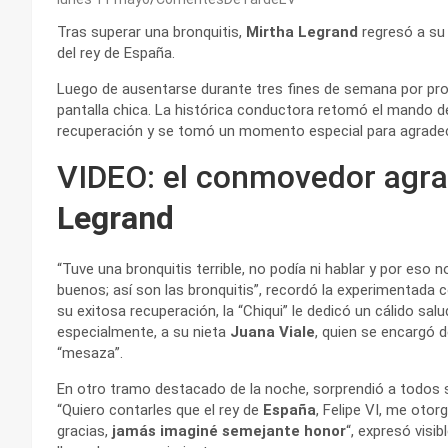
Tras superar una bronquitis,
Mirtha Legrand
regresó a su 
del rey de España.
Luego de ausentarse durante tres fines de semana por pro
pantalla chica. La histórica conductora retomó el mando de
recuperación y se tomó un momento especial para agrade
VIDEO: el conmovedor agr
Legrand
“Tuve una bronquitis terrible, no podía ni hablar y por eso
buenos; así son las bronquitis”, recordó la experimentada 
su exitosa recuperación, la “Chiqui” le dedicó un cálido sal
especialmente, a su nieta
Juana Viale
, quien se encargó 
“mesaza”.
En otro tramo destacado de la noche, sorprendió a todos sus
“Quiero contarles que el rey de
España
, Felipe VI, me otor
gracias,
jamás imaginé semejante honor
“, expresó visi