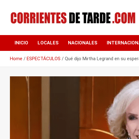
Skip
to
content
Tu portal de noticias
CORRIENTES DE
INICIO
LOCALES
NACIONALES
INTERNACION
TARDE
Home
ESPECTÁCULOS
Qué dijo Mirtha Legrand en su esper