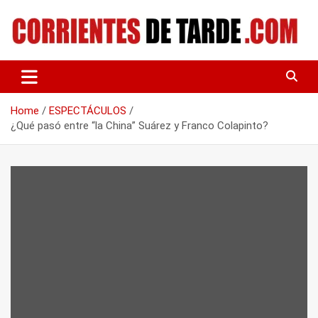
Skip
to
content
Tu portal de noticias
CORRIENTES DE TARDE
Home
ESPECTÁCULOS
¿Qué pasó entre “la China” Suárez y Franco Colapinto?