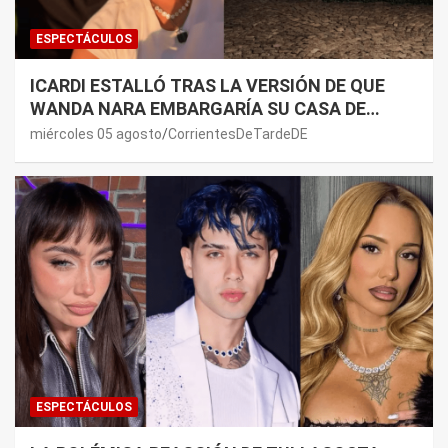
ESPECTÁCULOS
ICARDI ESTALLÓ TRAS LA VERSIÓN DE QUE
WANDA NARA EMBARGARÍA SU CASA DE
NORDELTA: “NECESITAN RASCAR DE ALGÚN
miércoles 05 agosto
CorrientesDeTardeDE
LADO”
ESPECTÁCULOS