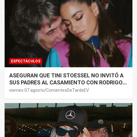
ESPECTÁCULOS
ASEGURAN QUE TINI STOESSEL NO INVITÓ A
SUS PADRES AL CASAMIENTO CON RODRIGO
DE PAUL: LOS MOTIVOS
viernes 07 agosto
CorrientesDeTardeEV