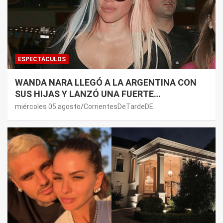
ESPECTÁCULOS
WANDA NARA LLEGÓ A LA ARGENTINA CON
SUS HIJAS Y LANZÓ UNA FUERTE
PREMONICIÓN SOBRE MAURO ICARDI
miércoles 05 agosto
CorrientesDeTardeDE