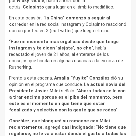
por
Nicky Nicole
, hasta ahora, con la
actriz,
Colapinto
gana lugar en el ámbito mediático.
En esta ocasión, “
la China” comenzó a seguir al
corredor
en la red social instagram y Colapinto reaccionó
con un posteo en X (ex Twitter) que luego eliminó.
“
Fue mi momento más orgulloso desde que tengo
Instagram y te dicen ‘alejate’, no che”
, había
redactado el joven de 21 años, al enterarse de los
consejos que brindaron algunas usuarias a la ex novia de
Rusherking.
Frente a esta escena,
Amalia “Yuyito” González
dió su
opinión en el programa que conduce. La
actual novia del
Presidente Javier Milei
señaló: “
Ahora todas se le van
a tirar encima porque es el pibe del momento, pero
este es el momento en que tiene que estar
focalizado y selectivo con la gente que se rodea
”.
González, que blanqueó su romance con Milei
recientemente, agregó casi indignada: “No tiene que
regalarse, no le va a estar dando el gusto a todas las