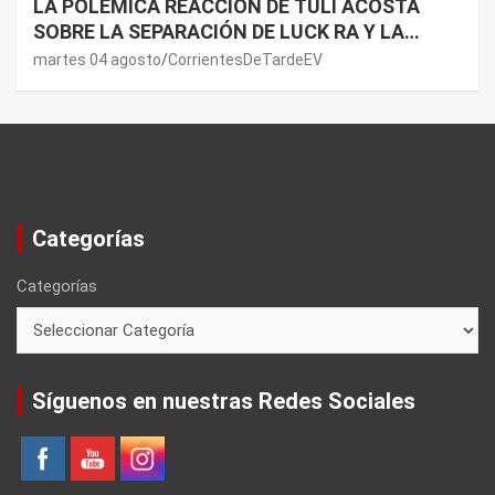
LA POLÉMICA REACCIÓN DE TULI ACOSTA
SOBRE LA SEPARACIÓN DE LUCK RA Y LA
JOAQUI: “¿MI VERDAD?”
martes 04 agosto
CorrientesDeTardeEV
Categorías
Categorías
Síguenos en nuestras Redes Sociales