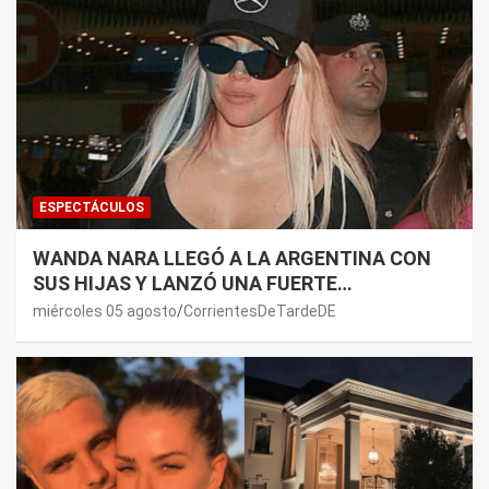
ESPECTÁCULOS
WANDA NARA LLEGÓ A LA ARGENTINA CON
SUS HIJAS Y LANZÓ UNA FUERTE
PREMONICIÓN SOBRE MAURO ICARDI
miércoles 05 agosto
CorrientesDeTardeDE