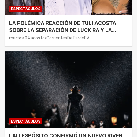
ESPECTÁCULOS
LA POLÉMICA REACCIÓN DE TULI ACOSTA
SOBRE LA SEPARACIÓN DE LUCK RA Y LA
JOAQUI: “¿MI VERDAD?”
martes 04 agosto
CorrientesDeTardeEV
ESPECTÁCULOS
LALI ESPÓSITO CONFIRMÓ UN NUEVO RIVER: