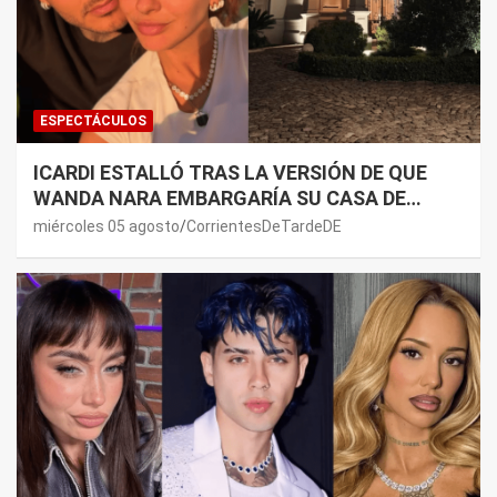
ESPECTÁCULOS
ICARDI ESTALLÓ TRAS LA VERSIÓN DE QUE
WANDA NARA EMBARGARÍA SU CASA DE
NORDELTA: “NECESITAN RASCAR DE ALGÚN
miércoles 05 agosto
CorrientesDeTardeDE
LADO”