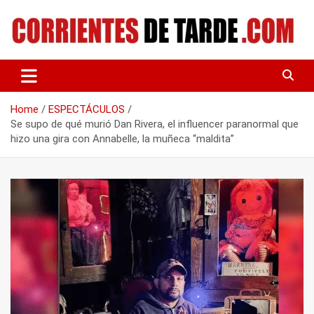
Skip
to
content
Tu portal de noticias
CORRIENTES DE TARDE
Home
ESPECTÁCULOS
Se supo de qué murió Dan Rivera, el influencer paranormal que
hizo una gira con Annabelle, la muñeca “maldita”