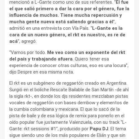
mencionó a L-Gante como uno de sus referentes. “
Él fue
el que salió primero a dar la cara por el género, fue la
influencia de muchos. Tiene mucha repercusión y
mucha gente nueva está saliendo gracias a él
”,
admitió en una entrevista con Vía País. “
L-Gante es la
cara de un nuevo género, el rkt es nuestro, es re de
acá
”, agregó.
“Vamos por todo.
Me veo como un exponente del rkt
del país y trabajando afuera
. Quiero tener esa
experiencia de conocer otras culturas, eso es una locura”,
dijo Despre en esa misma nota.
El rkt es un subgénero de reggaetón creado en Argentina.
Surgió en el boliche Rescate Bailable de San Martín -de ahí
la sigla rkt-, en donde los djs residentes mezclaban pistas
vocales de reggaetón con bases dembow y elementos de
la cumbia colombiana y mexicana. El que lo sacó de la
pista de baile y de esa lógica de remix para ponerlo en el
oído popular fue justamente Valenzuela, con su track “L-
Gante: rkt sessions #1″, producido por
Papu DJ
. El tema
sigue siendo uno de los más populares de Elián y que sin