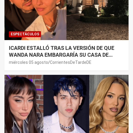
ESPECTÁCULOS
ICARDI ESTALLÓ TRAS LA VERSIÓN DE QUE
WANDA NARA EMBARGARÍA SU CASA DE
NORDELTA: “NECESITAN RASCAR DE ALGÚN
miércoles 05 agosto
CorrientesDeTardeDE
LADO”