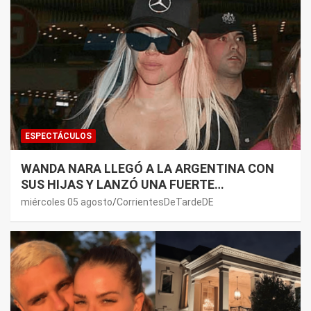
ESPECTÁCULOS
WANDA NARA LLEGÓ A LA ARGENTINA CON
SUS HIJAS Y LANZÓ UNA FUERTE
PREMONICIÓN SOBRE MAURO ICARDI
miércoles 05 agosto
CorrientesDeTardeDE