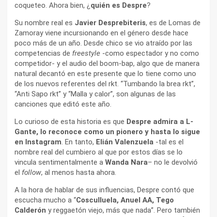
coqueteo. Ahora bien, ¿
quién es Despre
?
Su nombre real es
Javier Desprebiteris
, es de Lomas de
Zamoray viene incursionando en el género desde hace
poco más de un año. Desde chico se vio atraído por las
competencias de
freestyle
-como espectador y no como
competidor- y el audio del boom-bap, algo que de manera
natural decantó en este presente que lo tiene como uno
de los nuevos referentes del rkt. “Tumbando la brea rkt”,
“Anti Sapo rkt” y “Malla y calor”, son algunas de las
canciones que editó este año.
Lo curioso de esta historia es que
Despre admira a L-
Gante, lo reconoce como un pionero y hasta lo sigue
en Instagram
. En tanto,
Elián Valenzuela
-tal es el
nombre real del cumbiero al que por estos días se lo
vincula sentimentalmente a
Wanda Nara
– no le devolvió
el
follow
, al menos hasta ahora.
A la hora de hablar de sus influencias, Despre contó que
escucha mucho a “
Cosculluela, Anuel AA, Tego
Calderón
y reggaetón viejo, más que nada”. Pero también