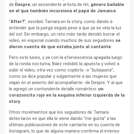
de
Despre
, un ascendente artista de rkt,
género bailable
en el que también incursiona el papá de Jamaica
.
“
After?
”, escribió Tamara en la story, como dando a
entender que la juerga seguía pese a que ya se veía la luz
del sol. Sin embargo, un rato más tarde decidió borrar el
video, en especial cuando muchos de sus seguidores
se
dieron cuenta de que estaba junto al cantante
.
Pero este lunes, y ya con la efervescencia apagada luego
de la ronda nocturna, Báez redobló la apuesta y volvió a
subir el video, otra vez como copilota -o “
butaquera
”,
como se dice popular y vulgarmente a las mujeres que
viajan en el asiento del acompañante- de Despre. Y al que
le agregó un contundente detalle romántico:
un
corazoncito rojo en la esquina inferior izquierda de la
story
.
Otros movimientos que los seguidores de Tamara
detectaron es que ella le viene dando “me gusta” a las
últimas publicaciones de este cantante en su cuenta de
Instagram, lo que de alguna manera confirma el intenso