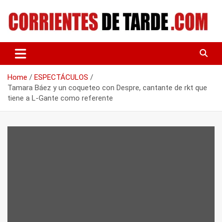
Skip
to
content
Tu portal de noticias
CORRIENTES DE TARDE
Home
ESPECTÁCULOS
Tamara Báez y un coqueteo con Despre, cantante de rkt que
tiene a L-Gante como referente