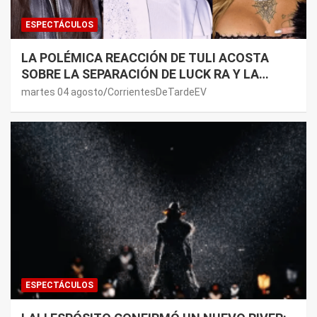
ESPECTÁCULOS
LA POLÉMICA REACCIÓN DE TULI ACOSTA
SOBRE LA SEPARACIÓN DE LUCK RA Y LA
JOAQUI: “¿MI VERDAD?”
martes 04 agosto
CorrientesDeTardeEV
ESPECTÁCULOS