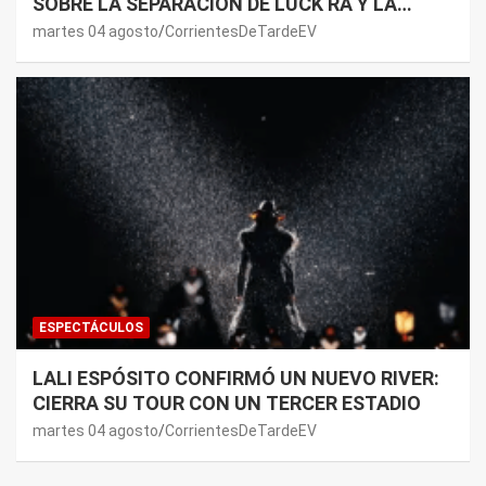
SOBRE LA SEPARACIÓN DE LUCK RA Y LA
JOAQUI: “¿MI VERDAD?”
martes 04 agosto
CorrientesDeTardeEV
ESPECTÁCULOS
LALI ESPÓSITO CONFIRMÓ UN NUEVO RIVER:
CIERRA SU TOUR CON UN TERCER ESTADIO
martes 04 agosto
CorrientesDeTardeEV