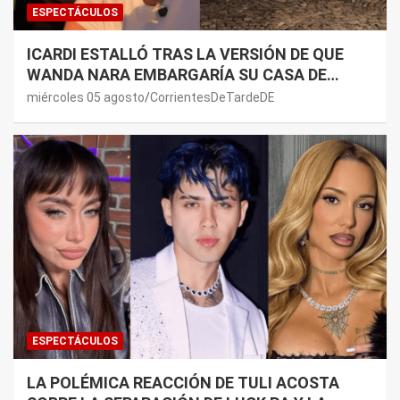
ESPECTÁCULOS
ICARDI ESTALLÓ TRAS LA VERSIÓN DE QUE
WANDA NARA EMBARGARÍA SU CASA DE
NORDELTA: “NECESITAN RASCAR DE ALGÚN
miércoles 05 agosto
CorrientesDeTardeDE
LADO”
ESPECTÁCULOS
LA POLÉMICA REACCIÓN DE TULI ACOSTA