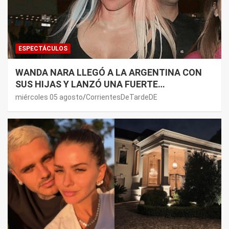
ESPECTÁCULOS
WANDA NARA LLEGÓ A LA ARGENTINA CON
SUS HIJAS Y LANZÓ UNA FUERTE
PREMONICIÓN SOBRE MAURO ICARDI
miércoles 05 agosto
CorrientesDeTardeDE