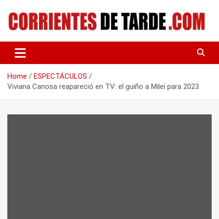
Skip
to
content
Tu portal de noticias
CORRIENTES DE TARDE
Home
ESPECTÁCULOS
Viviana Canosa reapareció en TV: el guiño a Milei para 2023